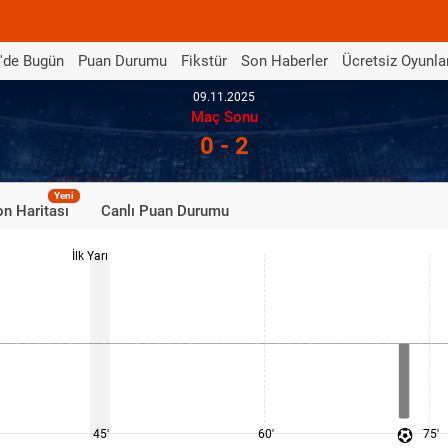
'de Bugün
Puan Durumu
Fikstür
Son Haberler
Ücretsiz Oyunla
09.11.2025
Maç Sonu
0 - 2
Yeni
n Haritası
Canlı Puan Durumu
İlk Yarı
45'
60'
75'