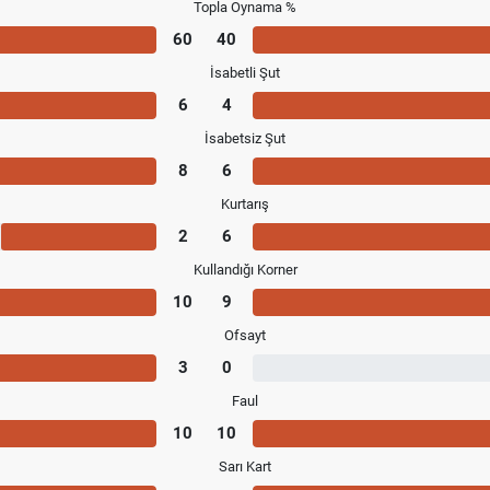
Topla Oynama %
60
40
İsabetli Şut
6
4
İsabetsiz Şut
8
6
Kurtarış
2
6
Kullandığı Korner
10
9
Ofsayt
3
0
Faul
10
10
Sarı Kart