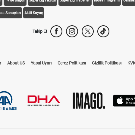
i
TV'de Bugün
Süper Lig Fikstür
Süper Lig Haberleri
iddaa Programı
Galata
daa Sonuçları
Aktif Sayaç
Takip Et
r
About US
Yasal Uyarı
Çerez Politikası
Gizlilik Politikası
KVK