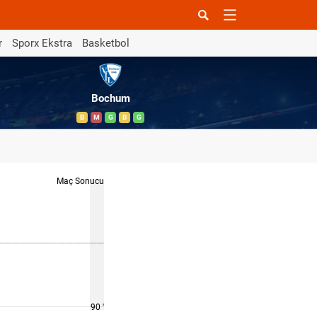
r
Sporx Ekstra
Basketbol
Bochum
B
M
G
B
G
Maç Sonucu
90 '