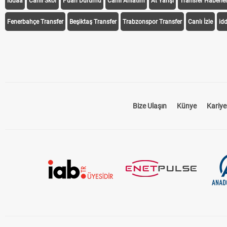
iddaa
Canlı Skor
Puan Durumu
Canlı Anlatım
At Yarışı
Transfer Haberler
Fenerbahçe Transfer
Beşiktaş Transfer
Trabzonspor Transfer
Canlı İzle
id
Bize Ulaşın
Künye
Kariye