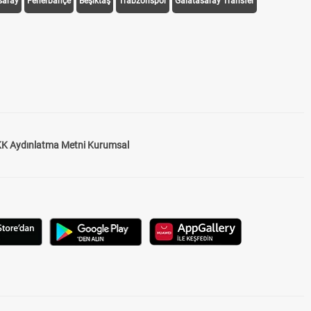
saray
Fenerbahçe
Beşiktaş
Trabzonspor
Galatasaray Transfer
K Aydınlatma Metni Kurumsal