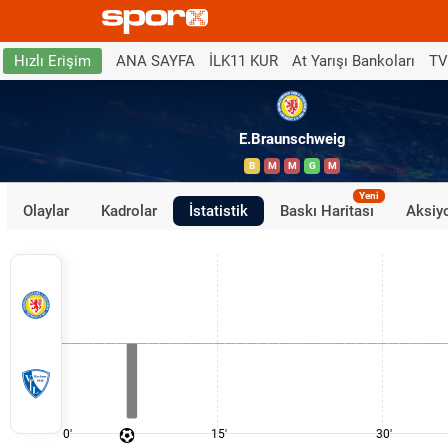
ANA SAYFA
İLK11 KUR
At Yarışı Bankoları
TV
Hızlı Erişim
E.Braunschweig
B
M
M
G
M
Yeni
Olaylar
Kadrolar
İstatistik
Baskı Haritası
Aksiyo
0'
15'
30'