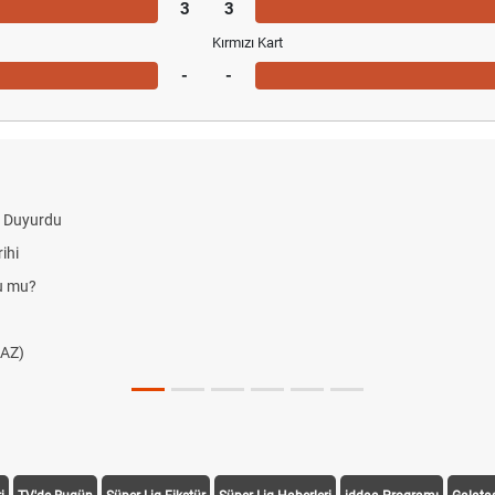
3
3
Kırmızı Kart
-
-
i Duyurdu
ihi
du mu?
AZ)