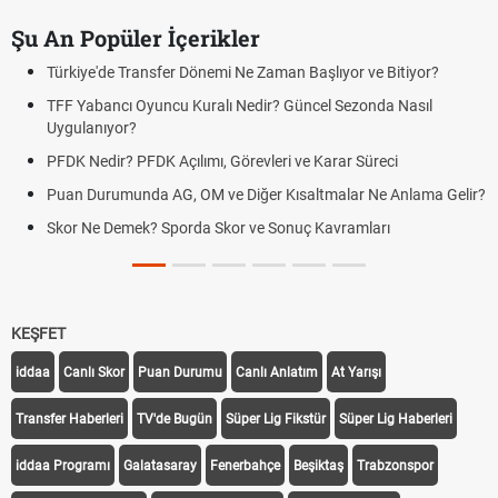
Şu An Popüler İçerikler
Türkiye'de Transfer Dönemi Ne Zaman Başlıyor ve Bitiyor?
TFF Yabancı Oyuncu Kuralı Nedir? Güncel Sezonda Nasıl
Uygulanıyor?
PFDK Nedir? PFDK Açılımı, Görevleri ve Karar Süreci
Puan Durumunda AG, OM ve Diğer Kısaltmalar Ne Anlama Gelir?
Skor Ne Demek? Sporda Skor ve Sonuç Kavramları
KEŞFET
iddaa
Canlı Skor
Puan Durumu
Canlı Anlatım
At Yarışı
Transfer Haberleri
TV'de Bugün
Süper Lig Fikstür
Süper Lig Haberleri
iddaa Programı
Galatasaray
Fenerbahçe
Beşiktaş
Trabzonspor