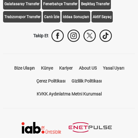
Galatasaray Transfer
Fenerbahçe Transfer
Beşiktaş Transfer
Trabzonspor Transfer
Canlı İzle
iddaa Sonuçları
Aktif Sayaç
Takip Et
Bize Ulaşın
Künye
Kariyer
About US
Yasal Uyarı
Çerez Politikası
Gizlilik Politikası
KVKK Aydınlatma Metni Kurumsal