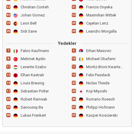
Christian Conteh
Francis Onyeka
32
21
Johan Gomez
Maximilian Wittek
44
32
Leon Bell
Cajetan Lenz
19
34
Sidi Sane
Leandro Morgalla
24
39
Yedekler
Fabio Kaufmann
Erhan Masovic
7
4
Mehmet Aydin
Michael Obafemi
8
10
Levente Szabo
Moritz-Broni Kwarteng
11
11
Elhan Kastrati
Felix Passlack
13
15
Louis Breunig
Niclas Thiede
16
22
Sebastian Polter
Koji Miyoshi
17
23
Robert Ramsak
Romario Roesch
23
26
Sanoussy Ba
Philipp Hofmann
25
33
Lukas Frenkert
Kacper Koscierski
29
35