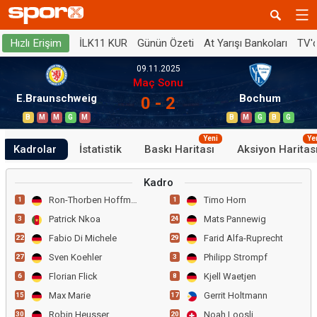
İLK11 KUR
Günün Özeti
At Yarışı Bankoları
TV'
Hızlı Erişim
09.11.2025
Maç Sonu
E.Braunschweig
Bochum
0 - 2
B
M
M
G
M
B
M
G
B
G
Yeni
Ye
Kadrolar
İstatistik
Baskı Haritası
Aksiyon Haritas
Kadro
Ron-Thorben Hoffmann
Timo Horn
1
1
Patrick Nkoa
Mats Pannewig
3
24
Fabio Di Michele
Farid Alfa-Ruprecht
22
29
Sven Koehler
Philipp Strompf
27
3
Florian Flick
Kjell Waetjen
6
8
Max Marie
Gerrit Holtmann
15
17
Robin Heusser
Noah Loosli
30
20