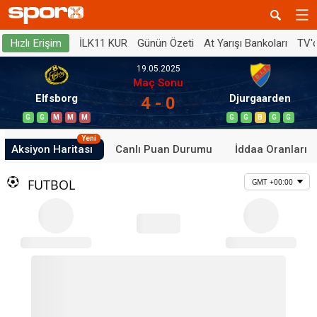
İLK11 KUR
Günün Özeti
At Yarışı Bankoları
TV'
Hızlı Erişim
19.05.2025
Maç Sonu
Elfsborg
Djurgaarden
4 - 0
G
G
M
M
M
G
G
B
G
G
Yeni
Aksiyon Haritası
Canlı Puan Durumu
İddaa Oranları
FUTBOL
GMT +00:00