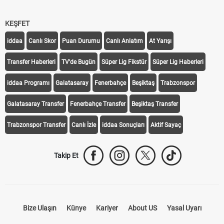
KEŞFET
iddaa
Canlı Skor
Puan Durumu
Canlı Anlatım
At Yarışı
Transfer Haberleri
TV'de Bugün
Süper Lig Fikstür
Süper Lig Haberleri
iddaa Programı
Galatasaray
Fenerbahçe
Beşiktaş
Trabzonspor
Galatasaray Transfer
Fenerbahçe Transfer
Beşiktaş Transfer
Trabzonspor Transfer
Canlı İzle
iddaa Sonuçları
Aktif Sayaç
Takip Et
Bize Ulaşın
Künye
Kariyer
About US
Yasal Uyarı