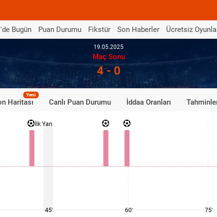
'de Bugün
Puan Durumu
Fikstür
Son Haberler
Ücretsiz Oyunla
19.05.2025
Maç Sonu
4 - 0
Yeni
n Haritası
Canlı Puan Durumu
İddaa Oranları
Tahminle
İlk Yarı
45'
60'
75'