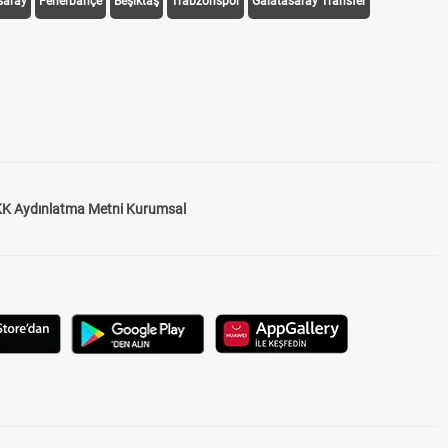
saray
Fenerbahçe
Beşiktaş
Trabzonspor
Galatasaray Transfer
K Aydınlatma Metni Kurumsal