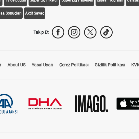
i
TV'de Bugün
Süper Lig Fikstür
Süper Lig Haberleri
iddaa Programı
Galata
daa Sonuçları
Aktif Sayaç
Takip Et
r
About US
Yasal Uyarı
Çerez Politikası
Gizlilik Politikası
KVK