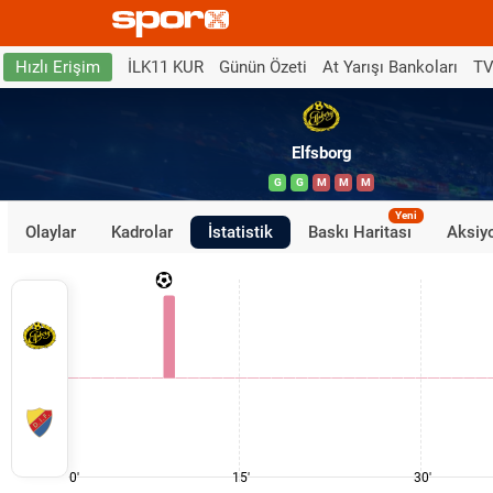
İLK11 KUR
Günün Özeti
At Yarışı Bankoları
TV
Hızlı Erişim
Elfsborg
G
G
M
M
M
Yeni
Olaylar
Kadrolar
İstatistik
Baskı Haritası
Aksiyo
0'
15'
30'