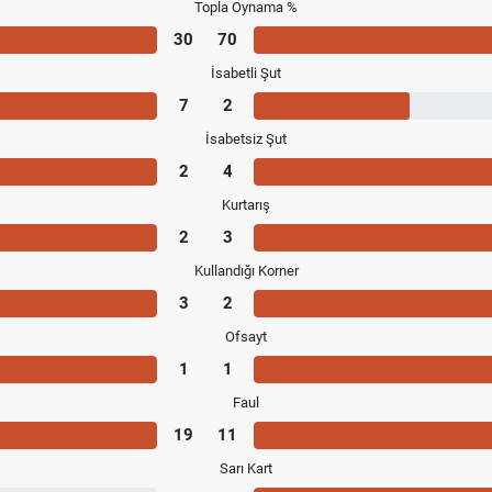
Topla Oynama %
30
70
İsabetli Şut
7
2
İsabetsiz Şut
2
4
Kurtarış
2
3
Kullandığı Korner
3
2
Ofsayt
1
1
Faul
19
11
Sarı Kart