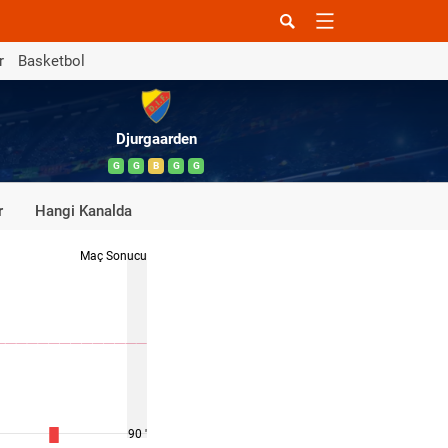
r
Basketbol
Djurgaarden
G
G
B
G
G
r
Hangi Kanalda
Maç Sonucu
90 '