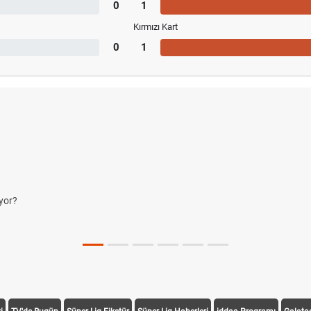
0
1
Kırmızı Kart
0
1
yor?