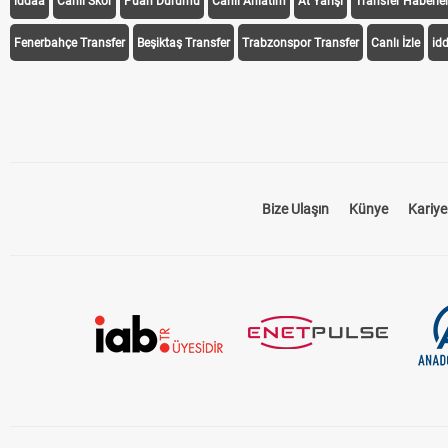
iddaa
Canlı Skor
Puan Durumu
Canlı Anlatım
At Yarışı
Transfer Haberler
Fenerbahçe Transfer
Beşiktaş Transfer
Trabzonspor Transfer
Canlı İzle
id
Bize Ulaşın
Künye
Kariye