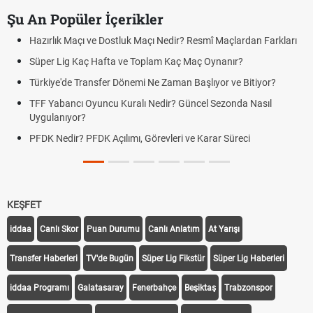
Şu An Popüler İçerikler
Hazırlık Maçı ve Dostluk Maçı Nedir? Resmî Maçlardan Farkları
Süper Lig Kaç Hafta ve Toplam Kaç Maç Oynanır?
Türkiye'de Transfer Dönemi Ne Zaman Başlıyor ve Bitiyor?
TFF Yabancı Oyuncu Kuralı Nedir? Güncel Sezonda Nasıl
Uygulanıyor?
PFDK Nedir? PFDK Açılımı, Görevleri ve Karar Süreci
KEŞFET
iddaa
Canlı Skor
Puan Durumu
Canlı Anlatım
At Yarışı
Transfer Haberleri
TV'de Bugün
Süper Lig Fikstür
Süper Lig Haberleri
iddaa Programı
Galatasaray
Fenerbahçe
Beşiktaş
Trabzonspor