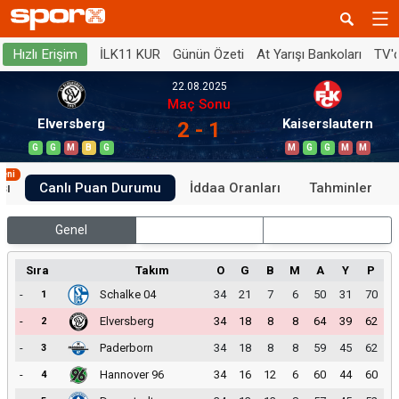
İLK11 KUR
Günün Özeti
At Yarışı Bankoları
TV'
Hızlı Erişim
22.08.2025
Maç Sonu
Elversberg
Kaiserslautern
2 - 1
G
G
M
B
G
M
G
G
M
M
Yeni
sı
Canlı Puan Durumu
İddaa Oranları
Tahminler
Genel
İç Saha
Dış Saha
Sıra
Takım
O
G
B
M
A
Y
P
-
Schalke 04
34
21
7
6
50
31
70
1
-
Elversberg
34
18
8
8
64
39
62
2
-
Paderborn
34
18
8
8
59
45
62
3
-
Hannover 96
34
16
12
6
60
44
60
4