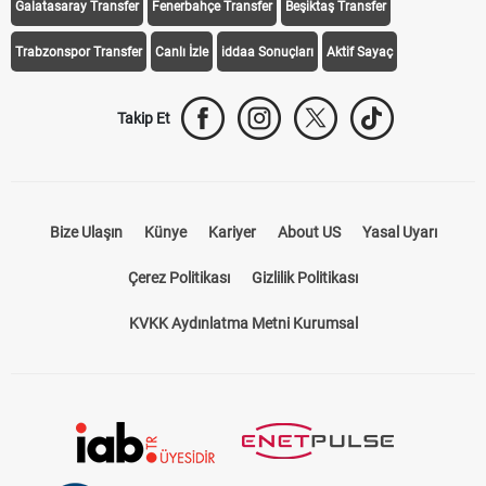
Galatasaray Transfer
Fenerbahçe Transfer
Beşiktaş Transfer
Trabzonspor Transfer
Canlı İzle
iddaa Sonuçları
Aktif Sayaç
Takip Et
Bize Ulaşın
Künye
Kariyer
About US
Yasal Uyarı
Çerez Politikası
Gizlilik Politikası
KVKK Aydınlatma Metni Kurumsal