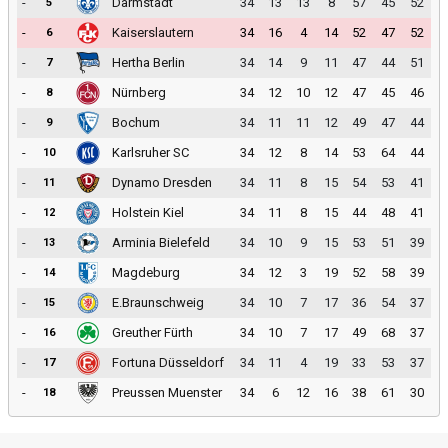
-
Darmstadt
34
13
13
8
57
45
52
5
-
Kaiserslautern
34
16
4
14
52
47
52
6
-
Hertha Berlin
34
14
9
11
47
44
51
7
-
Nürnberg
34
12
10
12
47
45
46
8
-
Bochum
34
11
11
12
49
47
44
9
-
Karlsruher SC
34
12
8
14
53
64
44
10
-
Dynamo Dresden
34
11
8
15
54
53
41
11
-
Holstein Kiel
34
11
8
15
44
48
41
12
-
Arminia Bielefeld
34
10
9
15
53
51
39
13
-
Magdeburg
34
12
3
19
52
58
39
14
-
E.Braunschweig
34
10
7
17
36
54
37
15
-
Greuther Fürth
34
10
7
17
49
68
37
16
-
Fortuna Düsseldorf
34
11
4
19
33
53
37
17
-
Preussen Muenster
34
6
12
16
38
61
30
18