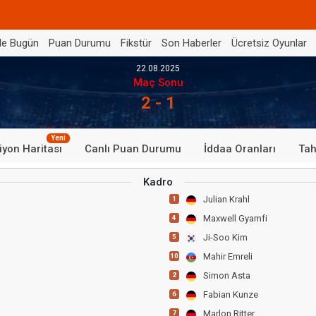
de Bugün
Puan Durumu
Fikstür
Son Haberler
Ücretsiz Oyunlar
22.08.2025
Maç Sonu
2 - 1
Yeni
iyon Haritası
Canlı Puan Durumu
İddaa Oranları
Tah
Kadro
Julian Krahl
1
Maxwell Gyamfi
4
Ji-Soo Kim
5
Mahir Emreli
10
Simon Asta
2
Fabian Kunze
6
Marlon Ritter
7