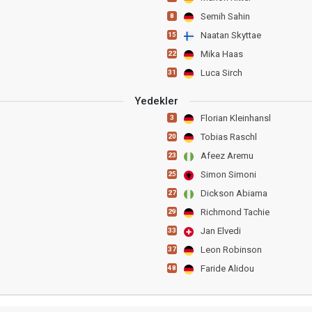
Semih Sahin
8
Naatan Skyttae
15
Mika Haas
22
Luca Sirch
31
Yedekler
Florian Kleinhansl
3
Tobias Raschl
20
Afeez Aremu
23
Simon Simoni
25
Dickson Abiama
27
Richmond Tachie
29
Jan Elvedi
33
Leon Robinson
37
Faride Alidou
48