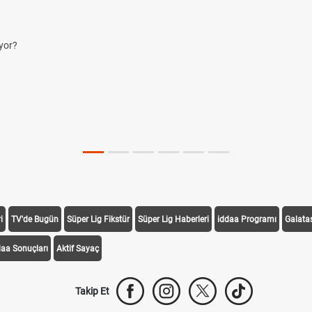
yor?
i
TV'de Bugün
Süper Lig Fikstür
Süper Lig Haberleri
iddaa Programı
Galata
daa Sonuçları
Aktif Sayaç
Takip Et