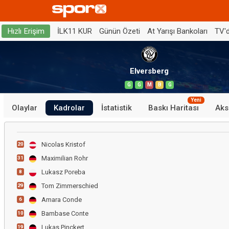
İLK11 KUR
Günün Özeti
At Yarışı Bankoları
TV'
Hızlı Erişim
Elversberg
G
G
M
B
G
Yeni
Olaylar
Kadrolar
İstatistik
Baskı Haritası
Aks
Nicolas Kristof
20
Maximilian Rohr
31
Lukasz Poreba
8
Tom Zimmerschied
29
Amara Conde
6
Bambase Conte
10
Lukas Pinckert
19