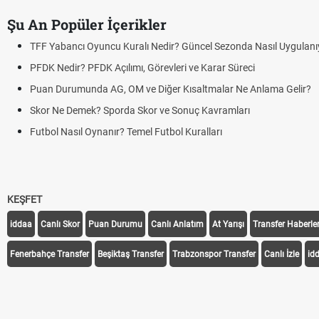
Şu An Popüler İçerikler
TFF Yabancı Oyuncu Kuralı Nedir? Güncel Sezonda Nasıl Uygulanı
PFDK Nedir? PFDK Açılımı, Görevleri ve Karar Süreci
Puan Durumunda AG, OM ve Diğer Kısaltmalar Ne Anlama Gelir?
Skor Ne Demek? Sporda Skor ve Sonuç Kavramları
Futbol Nasıl Oynanır? Temel Futbol Kuralları
KEŞFET
iddaa
Canlı Skor
Puan Durumu
Canlı Anlatım
At Yarışı
Transfer Haberler
Fenerbahçe Transfer
Beşiktaş Transfer
Trabzonspor Transfer
Canlı İzle
id