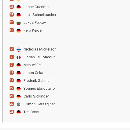
Lasse Guenther
21
Luca Schnellbacher
24
Lukas Petkov
25
Felix Keidel
43
Nicholas Mickelson
2
Florian Le Joncour
3
Manuel Feil
7
Jason Ceka
11
Frederik Schmahl
17
Younes Ebnoutalib
22
Carlo Sickinger
23
Filimon Gerezgiher
27
Tim Boss
28