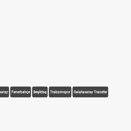
saray
Fenerbahçe
Beşiktaş
Trabzonspor
Galatasaray Transfer