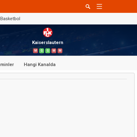
Basketbol
Kaiserslautern
M
G
G
M
M
minler
Hangi Kanalda