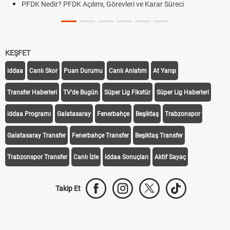
PFDK Nedir? PFDK Açılımı, Görevleri ve Karar Süreci
KEŞFET
iddaa
Canlı Skor
Puan Durumu
Canlı Anlatım
At Yarışı
Transfer Haberleri
TV'de Bugün
Süper Lig Fikstür
Süper Lig Haberleri
iddaa Programı
Galatasaray
Fenerbahçe
Beşiktaş
Trabzonspor
Galatasaray Transfer
Fenerbahçe Transfer
Beşiktaş Transfer
Trabzonspor Transfer
Canlı İzle
iddaa Sonuçları
Aktif Sayaç
Takip Et