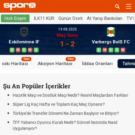
İLK11 KUR
Günün Özeti
At Yarışı Bankoları
TV'
Hızlı Erişim
19.08.2025
Maç Sonu
Eskilsminne IF
Varbergs BoIS FC
1 - 2
G
M
G
M
G
G
M
G
G
M
Yeni
Yeni
Baskı Haritası
Aksiyon Haritası
İddaa Oranları
Tahmi
Şu An Popüler İçerikler
Hazırlık Maçı ve Dostluk Maçı Nedir? Resmî Maçlardan Farkları
Süper Lig Kaç Hafta ve Toplam Kaç Maç Oynanır?
Türkiye'de Transfer Dönemi Ne Zaman Başlıyor ve Bitiyor?
TFF Yabancı Oyuncu Kuralı Nedir? Güncel Sezonda Nasıl
Uygulanıyor?