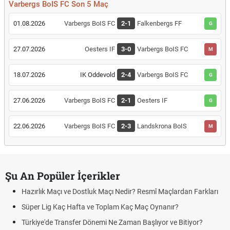
Varbergs BoIS FC Son 5 Maç
01.08.2026
Varbergs BoIS FC
2-1
Falkenbergs FF
G
27.07.2026
Oesters IF
3-0
Varbergs BoIS FC
M
18.07.2026
IK Oddevold
2-4
Varbergs BoIS FC
G
27.06.2026
Varbergs BoIS FC
2-1
Oesters IF
G
22.06.2026
Varbergs BoIS FC
2-3
Landskrona BoIS
M
Şu An Popüler İçerikler
Hazırlık Maçı ve Dostluk Maçı Nedir? Resmî Maçlardan Farkları
Süper Lig Kaç Hafta ve Toplam Kaç Maç Oynanır?
Türkiye'de Transfer Dönemi Ne Zaman Başlıyor ve Bitiyor?