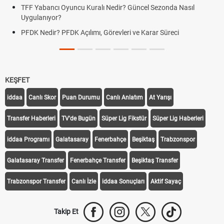
TFF Yabancı Oyuncu Kuralı Nedir? Güncel Sezonda Nasıl
Uygulanıyor?
PFDK Nedir? PFDK Açılımı, Görevleri ve Karar Süreci
KEŞFET
iddaa
Canlı Skor
Puan Durumu
Canlı Anlatım
At Yarışı
Transfer Haberleri
TV'de Bugün
Süper Lig Fikstür
Süper Lig Haberleri
iddaa Programı
Galatasaray
Fenerbahçe
Beşiktaş
Trabzonspor
Galatasaray Transfer
Fenerbahçe Transfer
Beşiktaş Transfer
Trabzonspor Transfer
Canlı İzle
iddaa Sonuçları
Aktif Sayaç
Takip Et