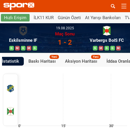
İLK11 KUR
Günün Özeti
At Yarışı Bankoları
TV
Hızlı Erişim
19.08.2025
Maç Sonu
Eskilsminne IF
Varbergs BoIS FC
1 - 2
G
M
G
M
G
G
M
G
G
M
Yeni
Yeni
İstatistik
Baskı Haritası
Aksiyon Haritası
İddaa Oranla
0'
15'
30'