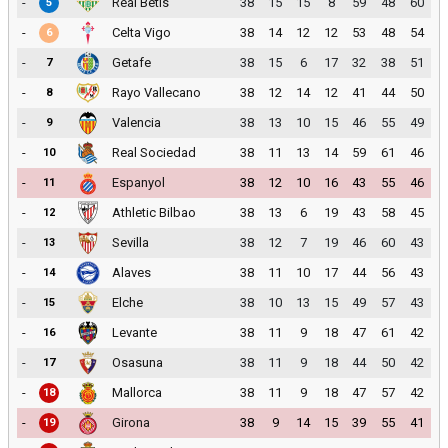
-
Real Betis
38
15
15
8
59
48
60
5
-
Celta Vigo
38
14
12
12
53
48
54
6
-
Getafe
38
15
6
17
32
38
51
7
-
Rayo Vallecano
38
12
14
12
41
44
50
8
-
Valencia
38
13
10
15
46
55
49
9
-
Real Sociedad
38
11
13
14
59
61
46
10
-
Espanyol
38
12
10
16
43
55
46
11
-
Athletic Bilbao
38
13
6
19
43
58
45
12
-
Sevilla
38
12
7
19
46
60
43
13
-
Alaves
38
11
10
17
44
56
43
14
-
Elche
38
10
13
15
49
57
43
15
-
Levante
38
11
9
18
47
61
42
16
-
Osasuna
38
11
9
18
44
50
42
17
-
Mallorca
38
11
9
18
47
57
42
18
-
Girona
38
9
14
15
39
55
41
19