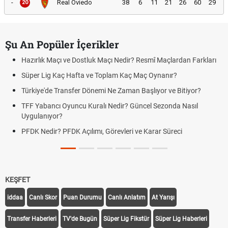
-
Real Oviedo
38
6
11
21
26
60
29
20
Şu An Popüler İçerikler
Hazırlık Maçı ve Dostluk Maçı Nedir? Resmî Maçlardan Farkları
Süper Lig Kaç Hafta ve Toplam Kaç Maç Oynanır?
Türkiye'de Transfer Dönemi Ne Zaman Başlıyor ve Bitiyor?
TFF Yabancı Oyuncu Kuralı Nedir? Güncel Sezonda Nasıl
Uygulanıyor?
PFDK Nedir? PFDK Açılımı, Görevleri ve Karar Süreci
KEŞFET
iddaa
Canlı Skor
Puan Durumu
Canlı Anlatım
At Yarışı
Transfer Haberleri
TV'de Bugün
Süper Lig Fikstür
Süper Lig Haberleri