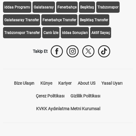
iddaa Programı
Galatasaray
Fenerbahçe
Beşiktaş
Trabzonspor
Galatasaray Transfer
Fenerbahçe Transfer
Beşiktaş Transfer
Trabzonspor Transfer
Canlı İzle
iddaa Sonuçları
Aktif Sayaç
Takip Et
Bize Ulaşın
Künye
Kariyer
About US
Yasal Uyarı
Çerez Politikası
Gizlilik Politikası
KVKK Aydınlatma Metni Kurumsal