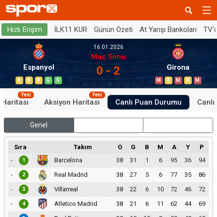
İLK11 KUR
Günün Özeti
At Yarışı Bankoları
TV'
Hızlı Erişim
16.01.2026
Maç Sonu
Espanyol
Girona
0 - 2
B
B
B
G
G
M
B
M
B
M
Yeni
Yeni
 Haritası
Aksiyon Haritası
Canlı Puan Durumu
Canlı 
Genel
İç Saha
Dış Saha
Sıra
Takım
O
G
B
M
A
Y
P
-
Barcelona
38
31
1
6
95
36
94
1
-
Real Madrid
38
27
5
6
77
35
86
2
-
Villarreal
38
22
6
10
72
46
72
3
-
Atletico Madrid
38
21
6
11
62
44
69
4