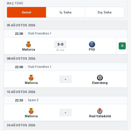
MAÇ TÜRÜ
Genel
İç Saha
Dış Saha
05 AĞUSTOS 2026
22.00
Club Friendlies 1
3-0
Mallorca
PSG
İY: 2-0
08 AĞUSTOS 2026
22.00
Club Friendlies 1
-
Mallorca
Elversberg
15 AĞUSTOS 2026
22.30
Spain 2
-
Mallorca
Real Valladolid
24 AĞUSTOS 2026