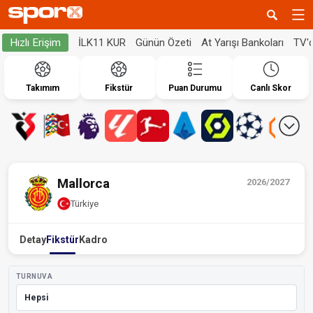
İLK11 KUR
Günün Özeti
At Yarışı Bankoları
TV'
Hızlı Erişim
Takımım
Fikstür
Puan Durumu
Canlı Skor
Mallorca
2026/2027
Türkiye
Detay
Fikstür
Kadro
TURNUVA