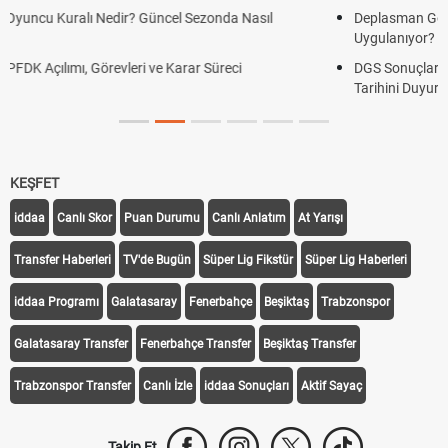
Deplasman Golü Kuralı Nedir? Hangi Organizasyonlarda
Uygulanıyor?
DGS Sonuçları Ne Zaman Açıklanacak 2026? ÖSYM Sonuç
Tarihini Duyurdu
KEŞFET
iddaa
Canlı Skor
Puan Durumu
Canlı Anlatım
At Yarışı
Transfer Haberleri
TV'de Bugün
Süper Lig Fikstür
Süper Lig Haberleri
iddaa Programı
Galatasaray
Fenerbahçe
Beşiktaş
Trabzonspor
Galatasaray Transfer
Fenerbahçe Transfer
Beşiktaş Transfer
Trabzonspor Transfer
Canlı İzle
iddaa Sonuçları
Aktif Sayaç
Takip Et