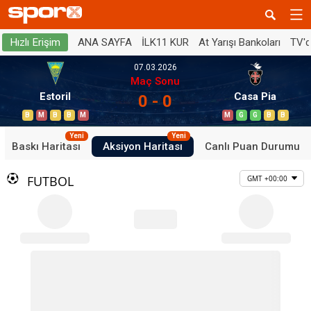
ANA SAYFA
İLK11 KUR
At Yarışı Bankoları
TV'
Hızlı Erişim
07.03.2026
Maç Sonu
Estoril
Casa Pia
0 - 0
B
M
B
B
M
M
G
G
B
B
Yeni
Yeni
Baskı Haritası
Aksiyon Haritası
Canlı Puan Durumu
FUTBOL
GMT +00:00