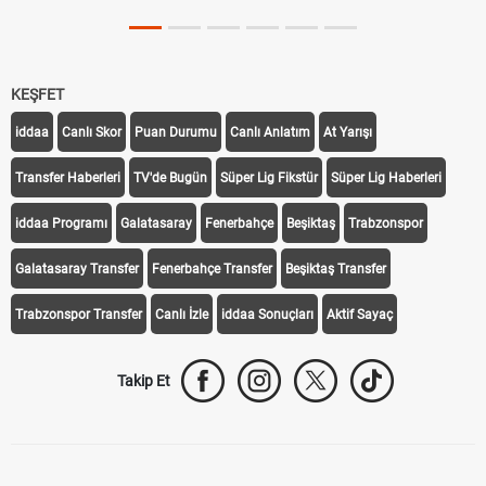
KEŞFET
iddaa
Canlı Skor
Puan Durumu
Canlı Anlatım
At Yarışı
Transfer Haberleri
TV'de Bugün
Süper Lig Fikstür
Süper Lig Haberleri
iddaa Programı
Galatasaray
Fenerbahçe
Beşiktaş
Trabzonspor
Galatasaray Transfer
Fenerbahçe Transfer
Beşiktaş Transfer
Trabzonspor Transfer
Canlı İzle
iddaa Sonuçları
Aktif Sayaç
Takip Et