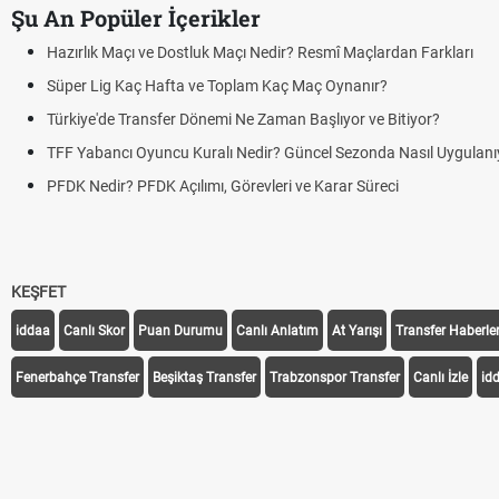
Şu An Popüler İçerikler
Hazırlık Maçı ve Dostluk Maçı Nedir? Resmî Maçlardan Farkları
Süper Lig Kaç Hafta ve Toplam Kaç Maç Oynanır?
Türkiye'de Transfer Dönemi Ne Zaman Başlıyor ve Bitiyor?
TFF Yabancı Oyuncu Kuralı Nedir? Güncel Sezonda Nasıl Uygulanıyor?
PFDK Nedir? PFDK Açılımı, Görevleri ve Karar Süreci
KEŞFET
iddaa
Canlı Skor
Puan Durumu
Canlı Anlatım
At Yarışı
Transfer Haberler
Fenerbahçe Transfer
Beşiktaş Transfer
Trabzonspor Transfer
Canlı İzle
id