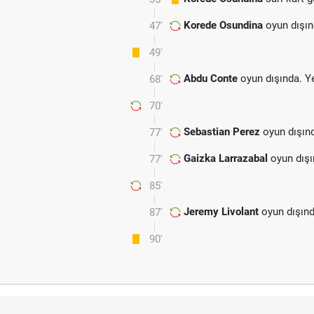
Korede Osundina
oyun dışın
47'
49'
Abdu Conte
oyun dışında. Y
68'
70'
Sebastian Perez
oyun dışın
77'
Gaizka Larrazabal
oyun dışı
77'
85'
Jeremy Livolant
oyun dışınd
87'
90'