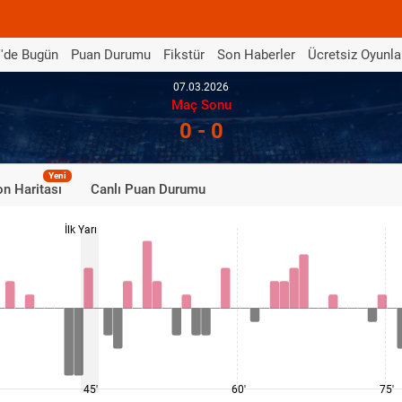
'de Bugün
Puan Durumu
Fikstür
Son Haberler
Ücretsiz Oyunla
07.03.2026
Maç Sonu
0 - 0
Yeni
n Haritası
Canlı Puan Durumu
İlk Yarı
45'
60'
75'