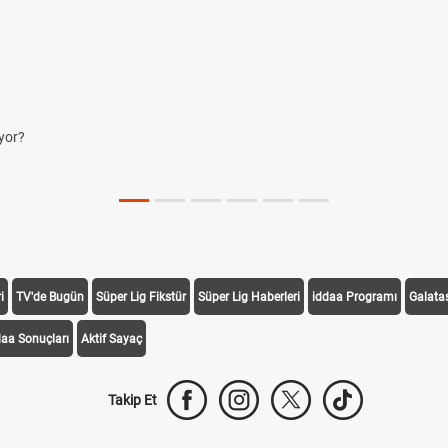
i
TV'de Bugün
Süper Lig Fikstür
Süper Lig Haberleri
iddaa Programı
Galata
daa Sonuçları
Aktif Sayaç
Takip Et