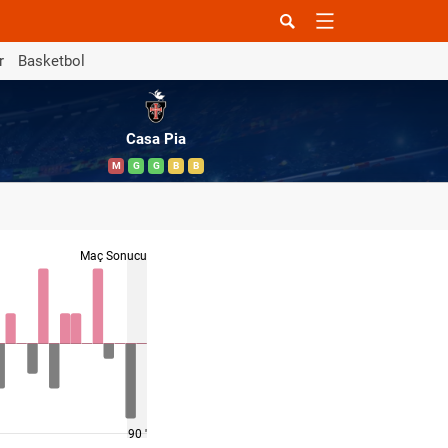
r
Basketbol
Casa Pia
M
G
G
B
B
Maç Sonucu
90 '