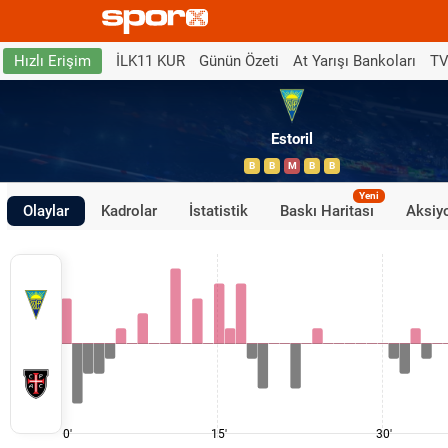
İLK11 KUR
Günün Özeti
At Yarışı Bankoları
TV
Hızlı Erişim
Estoril
B
B
M
B
B
Yeni
Olaylar
Kadrolar
İstatistik
Baskı Haritası
Aksiyo
0'
15'
30'