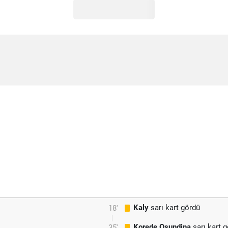
Kaly
sarı kart gördü
18'
Korede Osundina
sarı kart 
35'