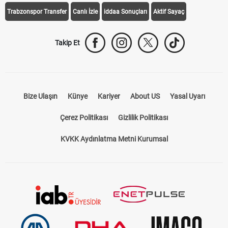
Trabzonspor Transfer
Canlı İzle
iddaa Sonuçları
Aktif Sayaç
Takip Et
Bize Ulaşın
Künye
Kariyer
About US
Yasal Uyarı
Çerez Politikası
Gizlilik Politikası
KVKK Aydınlatma Metni Kurumsal