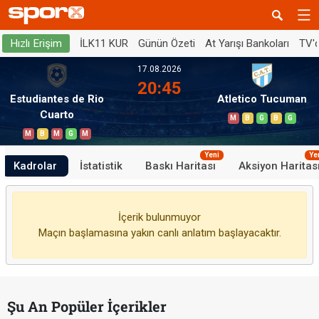
İLK11 KUR
Günün Özeti
At Yarışı Bankoları
TV'
Hızlı Erişim
17.08.2026
20:45
Estudiantes de Rio
Atletico Tucuman
Cuarto
M
B
G
B
G
M
B
M
G
M
Yeni
Ye
Kadrolar
İstatistik
Baskı Haritası
Aksiyon Haritas
İçerik bulunmuyor
Maçın başlamasına yakın canlı anlatım başlayacaktır.
Şu An Popüler İçerikler