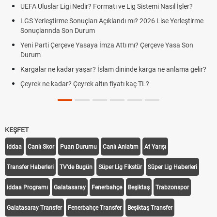
UEFA Uluslar Ligi Nedir? Formatı ve Lig Sistemi Nasıl İşler?
LGS Yerleştirme Sonuçları Açıklandı mı? 2026 Lise Yerleştirme
Sonuçlarında Son Durum
Yeni Parti Çerçeve Yasaya İmza Attı mı? Çerçeve Yasa Son
Durum
Kargalar ne kadar yaşar? İslam dininde karga ne anlama gelir?
Çeyrek ne kadar? Çeyrek altın fiyatı kaç TL?
KEŞFET
iddaa
Canlı Skor
Puan Durumu
Canlı Anlatım
At Yarışı
Transfer Haberleri
TV'de Bugün
Süper Lig Fikstür
Süper Lig Haberleri
iddaa Programı
Galatasaray
Fenerbahçe
Beşiktaş
Trabzonspor
Galatasaray Transfer
Fenerbahçe Transfer
Beşiktaş Transfer