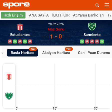
ANA SAYFA
İLK11 KUR
At Yarışı Bankoları
TV
Hızlı Erişim
20.02.2026
Maç Sonu
Estudiantes
Sarmiento
1 - 0
M
G
M
G
M
G
M
M
M
G
Yeni
Yeni
ik
Baskı Haritası
Aksiyon Haritası
Canlı Puan Durumu
0'
15'
30'