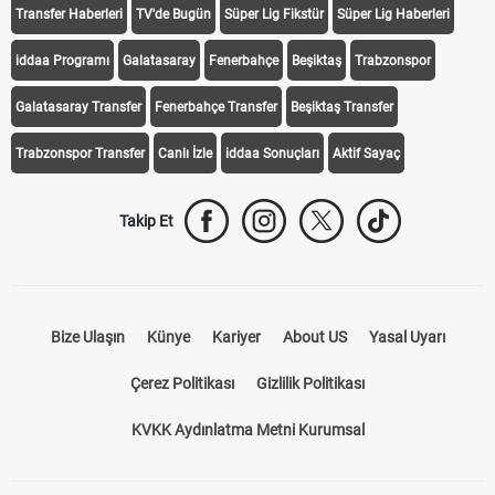
Transfer Haberleri
TV'de Bugün
Süper Lig Fikstür
Süper Lig Haberleri
iddaa Programı
Galatasaray
Fenerbahçe
Beşiktaş
Trabzonspor
Galatasaray Transfer
Fenerbahçe Transfer
Beşiktaş Transfer
Trabzonspor Transfer
Canlı İzle
iddaa Sonuçları
Aktif Sayaç
Takip Et
Bize Ulaşın
Künye
Kariyer
About US
Yasal Uyarı
Çerez Politikası
Gizlilik Politikası
KVKK Aydınlatma Metni Kurumsal