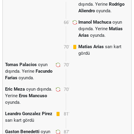
dışında. Yerine
Rodrigo
Aliendro
oyunda.
Imanol Machuca
oyun
66'
dışında. Yerine
Matias
Arias
oyunda.
Matias Arias
sarı kart
70'
gördü
Tomas Palacios
oyun
70'
dışında. Yerine
Facundo
Farias
oyunda.
Eric Meza
oyun dışında.
70'
Yerine
Eros Mancuso
oyunda.
Leandro Gonzalez Pirez
81'
sarı kart gördü
Gaston Benedetti
oyun
87'