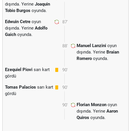
dışında. Yerine
Joaquin
Tobio Burgos
oyunda.
Edwuin Cetre
oyun
87'
dışında. Yerine
Adolfo
Gaich
oyunda.
Manuel Lanzini
oyun
88'
dışında. Yerine
Braian
Romero
oyunda.
Ezequiel Piovi
sarı kart
90'
gördü
Tomas Palacios
sarı kart
90'
gördü
Florian Monzon
oyun
90'
dışında. Yerine
Aaron
Quiros
oyunda.