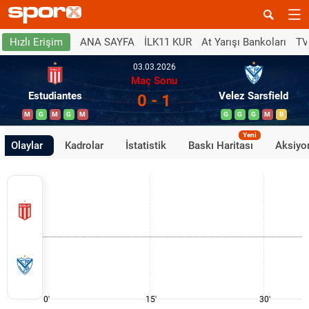
ANA SAYFA
İLK11 KUR
At Yarışı Bankoları
TV
Hızlı Erişim
03.03.2026
Maç Sonu
Estudiantes
Velez Sarsfield
0 - 1
M
G
M
G
M
G
G
G
M
B
Yeni
Olaylar
Kadrolar
İstatistik
Baskı Haritası
Aksiyon
0'
15'
30'