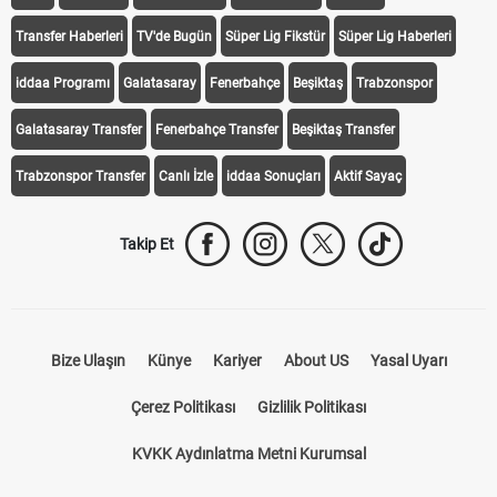
Transfer Haberleri
TV'de Bugün
Süper Lig Fikstür
Süper Lig Haberleri
iddaa Programı
Galatasaray
Fenerbahçe
Beşiktaş
Trabzonspor
Galatasaray Transfer
Fenerbahçe Transfer
Beşiktaş Transfer
Trabzonspor Transfer
Canlı İzle
iddaa Sonuçları
Aktif Sayaç
Takip Et
Bize Ulaşın
Künye
Kariyer
About US
Yasal Uyarı
Çerez Politikası
Gizlilik Politikası
KVKK Aydınlatma Metni Kurumsal