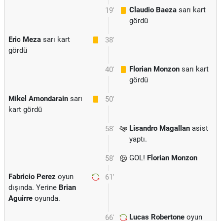
Claudio Baeza
sarı kart
19'
gördü
Eric Meza
sarı kart
38'
gördü
Florian Monzon
sarı kart
40'
gördü
Mikel Amondarain
sarı
50'
kart gördü
Lisandro Magallan
asist
58'
yaptı.
GOL!
Florian Monzon
58'
Fabricio Perez
oyun
61'
dışında. Yerine
Brian
Aguirre
oyunda.
Lucas Robertone
oyun
66'