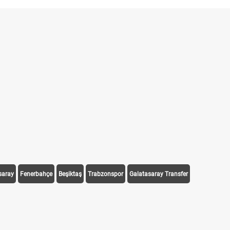
saray
Fenerbahçe
Beşiktaş
Trabzonspor
Galatasaray Transfer