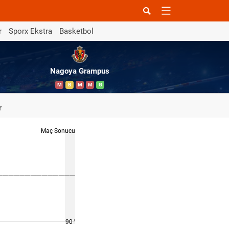
r
Sporx Ekstra
Basketbol
Nagoya Grampus
M
B
M
M
G
r
Maç Sonucu
90 '