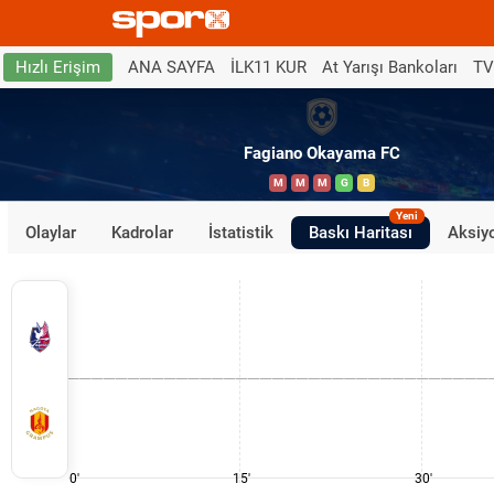
ANA SAYFA
İLK11 KUR
At Yarışı Bankoları
TV
Hızlı Erişim
Fagiano Okayama FC
M
M
M
G
B
Yeni
Olaylar
Kadrolar
İstatistik
Baskı Haritası
Aksiyo
0'
15'
30'