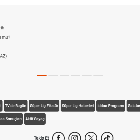
ihi
du mu?
AZ)
i
TV'de Bugün
Süper Lig Fikstür
Süper Lig Haberleri
iddaa Programı
Galata
daa Sonuçları
Aktif Sayaç
Takip Et