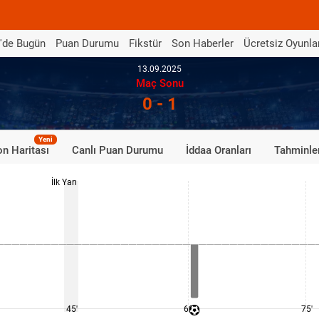
'de Bugün
Puan Durumu
Fikstür
Son Haberler
Ücretsiz Oyunla
13.09.2025
Maç Sonu
0 - 1
Yeni
n Haritası
Canlı Puan Durumu
İddaa Oranları
Tahminle
İlk Yarı
45'
60'
75'