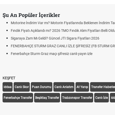
Şu An Popüler İçerikler
Motorine İndirim Var mı? Motorin Fiyatlarında Beklenen İndirim Tar
Fındık Fiyatı Açıklandı mı? 2026 TMO Fındık Alım Fiyatları Belli Ol
Sigaraya Zam Mı Geldi? Güncel JTI Sigara Fiyatları 2026
FENERBAHÇE STURM GRAZ CANLI İZLE ŞİFRESİZ (FB STURM GR
Fenerbahçe Sturm Graz maçı şifresiz canlı yayın izle
KEŞFET
iddaa
Canlı Skor
Puan Durumu
Canlı Anlatım
At Yarışı
Transfer Haberler
Fenerbahçe Transfer
Beşiktaş Transfer
Trabzonspor Transfer
Canlı İzle
id