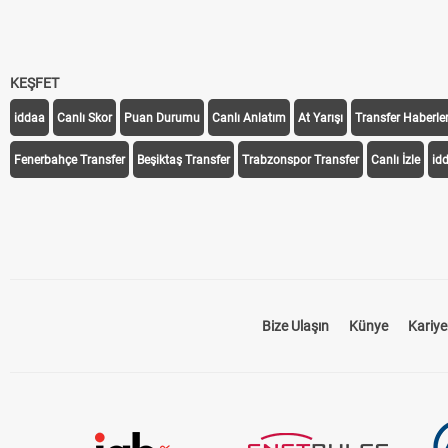
KEŞFET
iddaa
Canlı Skor
Puan Durumu
Canlı Anlatım
At Yarışı
Transfer Haberler
Fenerbahçe Transfer
Beşiktaş Transfer
Trabzonspor Transfer
Canlı İzle
id
Bize Ulaşın
Künye
Kariye