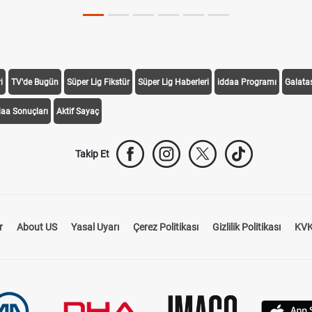
i
TV'de Bugün
Süper Lig Fikstür
Süper Lig Haberleri
iddaa Programı
Galata
daa Sonuçları
Aktif Sayaç
Takip Et
r
About US
Yasal Uyarı
Çerez Politikası
Gizlilik Politikası
KVK