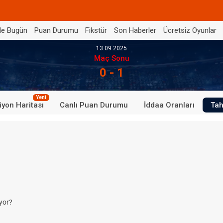
de Bugün
Puan Durumu
Fikstür
Son Haberler
Ücretsiz Oyunlar
13.09.2025
Maç Sonu
0 - 1
Yeni
iyon Haritası
Canlı Puan Durumu
İddaa Oranları
Tah
yor?