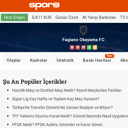
İLK11 KUR
Günün Özeti
At Yarışı Bankoları
TV'
Hızlı Erişim
Fagiano Okayama FC
M
M
M
G
B
Yeni
Olaylar
Kadrolar
İstatistik
Baskı Haritası
Aks
Şu An Popüler İçerikler
Hazırlık Maçı ve Dostluk Maçı Nedir? Resmî Maçlardan Farkları
Süper Lig Kaç Hafta ve Toplam Kaç Maç Oynanır?
Türkiye'de Transfer Dönemi Ne Zaman Başlıyor ve Bitiyor?
TFF Yabancı Oyuncu Kuralı Nedir? Güncel Sezonda Nasıl Uygulanı
PFDK Nedir? PFDK Açılımı, Görevleri ve Karar Süreci