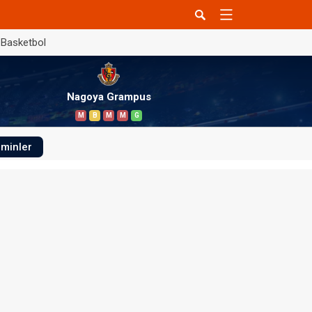
Basketbol
Nagoya Grampus
M
B
M
M
G
minler