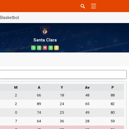
Basketbol
Santa Clara
G
G
M
G
B
Dış Saha
M
A
Y
Av
P
2
66
18
48
88
2
89
24
65
82
0
74
25
49
80
7
64
36
28
59