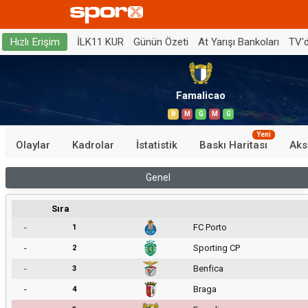
İLK11 KUR
Günün Özeti
At Yarışı Bankoları
TV'
Hızlı Erişim
Famalicao
B
M
G
M
G
Yeni
Olaylar
Kadrolar
İstatistik
Baskı Haritası
Aks
Genel
Sıra
-
FC Porto
1
-
Sporting CP
2
-
Benfica
3
-
Braga
4