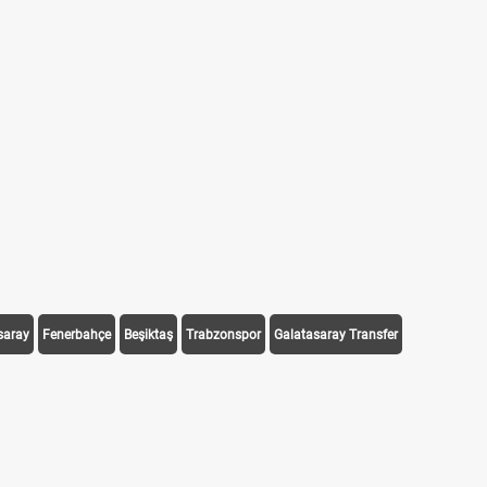
saray
Fenerbahçe
Beşiktaş
Trabzonspor
Galatasaray Transfer