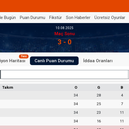
de Bugün
Puan Durumu
Fikstür
Son Haberler
Ücretsiz Oyunlar
10.08.2025
Maç Sonu
3 - 0
Yeni
iyon Haritası
Canlı Puan Durumu
İddaa Oranları
İç Saha
Takım
O
G
B
34
28
4
34
25
7
34
23
11
34
16
11