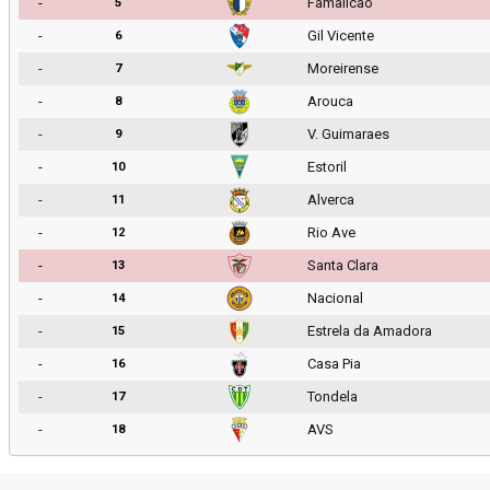
-
Famalicao
5
-
Gil Vicente
6
-
Moreirense
7
-
Arouca
8
-
V. Guimaraes
9
-
Estoril
10
-
Alverca
11
-
Rio Ave
12
-
Santa Clara
13
-
Nacional
14
-
Estrela da Amadora
15
-
Casa Pia
16
-
Tondela
17
-
AVS
18