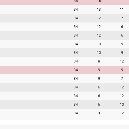
34
15
11
34
13
11
34
12
7
34
12
6
34
12
6
34
10
9
34
10
9
34
8
12
34
9
9
34
9
7
34
6
12
34
6
12
34
6
10
34
3
12