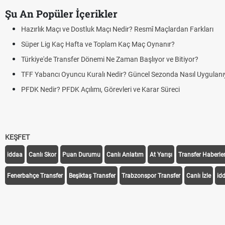
Şu An Popüler İçerikler
Hazırlık Maçı ve Dostluk Maçı Nedir? Resmî Maçlardan Farkları
Süper Lig Kaç Hafta ve Toplam Kaç Maç Oynanır?
Türkiye'de Transfer Dönemi Ne Zaman Başlıyor ve Bitiyor?
TFF Yabancı Oyuncu Kuralı Nedir? Güncel Sezonda Nasıl Uygulanı
PFDK Nedir? PFDK Açılımı, Görevleri ve Karar Süreci
KEŞFET
iddaa
Canlı Skor
Puan Durumu
Canlı Anlatım
At Yarışı
Transfer Haberler
Fenerbahçe Transfer
Beşiktaş Transfer
Trabzonspor Transfer
Canlı İzle
id