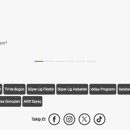
yor?
i
TV'de Bugün
Süper Lig Fikstür
Süper Lig Haberleri
iddaa Programı
Galata
daa Sonuçları
Aktif Sayaç
Takip Et