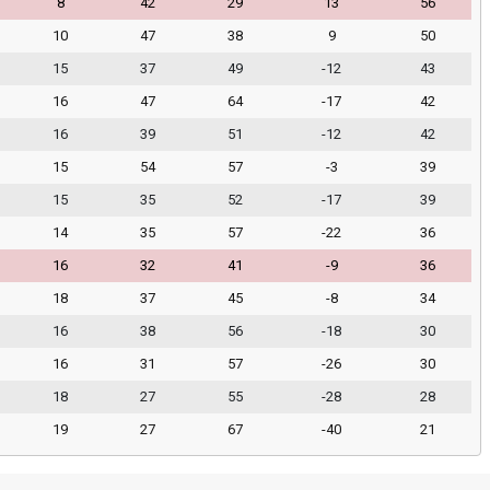
8
42
29
13
56
10
47
38
9
50
15
37
49
-12
43
16
47
64
-17
42
16
39
51
-12
42
15
54
57
-3
39
15
35
52
-17
39
14
35
57
-22
36
16
32
41
-9
36
18
37
45
-8
34
16
38
56
-18
30
16
31
57
-26
30
18
27
55
-28
28
19
27
67
-40
21