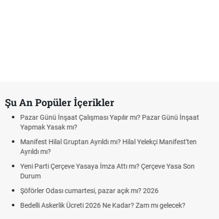
Şu An Popüler İçerikler
İnşaat Çalışması Yapılır mı? Pazar Günü İnşaat
Bedelli askerlik
ak mı?
Kuyumcular cum
al Gruptan Ayrıldı mı? Hilal Yelekçi Manifest'ten
cumartesi-paza
Hafta Sonları Yı
Çerçeve Yasaya İmza Attı mı? Çerçeve Yasa Son
Cumartesi ve P
Aras Kargo Cum
ası cumartesi, pazar açık mı? 2026
Cumartesi çalış
erlik Ücreti 2026 Ne Kadar? Zam mı gelecek?
Hazırlık Maçı v