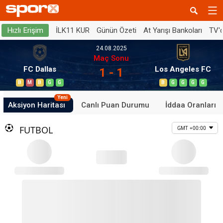
İLK11 KUR
Günün Özeti
At Yarışı Bankoları
TV'
Hızlı Erişim
24.08.2025
Maç Sonu
FC Dallas
Los Angeles FC
1 - 1
B
M
B
G
G
B
G
G
G
G
Yeni
Aksiyon Haritası
Canlı Puan Durumu
İddaa Oranları
FUTBOL
GMT +00:00