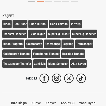
KEŞFET
iddaa
Canlı Skor
Puan Durumu
Canlı Anlatım
At Yarışı
Transfer Haberleri
TV'de Bugün
Süper Lig Fikstür
Süper Lig Haberleri
iddaa Programı
Galatasaray
Fenerbahçe
Beşiktaş
Trabzonspor
Galatasaray Transfer
Fenerbahçe Transfer
Beşiktaş Transfer
Trabzonspor Transfer
Canlı İzle
iddaa Sonuçları
Aktif Sayaç
Takip Et
Bize Ulaşın
Künye
Kariyer
About US
Yasal Uyarı