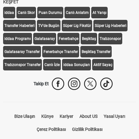
KEŞFET
iddaa
Canlı Skor
Puan Durumu
Canlı Anlatım
At Yarışı
Transfer Haberleri
TV'de Bugün
Süper Lig Fikstür
Süper Lig Haberleri
iddaa Programı
Galatasaray
Fenerbahçe
Beşiktaş
Trabzonspor
Galatasaray Transfer
Fenerbahçe Transfer
Beşiktaş Transfer
Trabzonspor Transfer
Canlı İzle
iddaa Sonuçları
Aktif Sayaç
Takip Et
Bize Ulaşın
Künye
Kariyer
About US
Yasal Uyarı
Çerez Politikası
Gizlilik Politikası