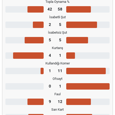
Topla Oynama %
42
58
İsabetli Şut
2
5
İsabetsiz Şut
5
5
Kurtarış
4
1
Kullandığı Korner
1
11
Ofsayt
0
1
Faul
9
12
Sarı Kart