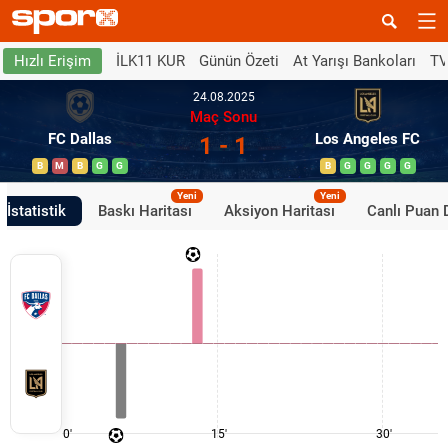
İLK11 KUR
Günün Özeti
At Yarışı Bankoları
TV
Hızlı Erişim
24.08.2025
Maç Sonu
FC Dallas
Los Angeles FC
1 - 1
B
M
B
G
G
B
G
G
G
G
Yeni
Yeni
İstatistik
Baskı Haritası
Aksiyon Haritası
Canlı Puan
0'
15'
30'