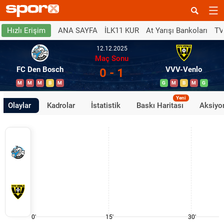
ANA SAYFA
İLK11 KUR
At Yarışı Bankoları
TV
Hızlı Erişim
12.12.2025
Maç Sonu
FC Den Bosch
VVV-Venlo
0 - 1
M
M
M
B
M
G
M
B
M
G
Yeni
Olaylar
Kadrolar
İstatistik
Baskı Haritası
Aksiyon
0'
15'
30'