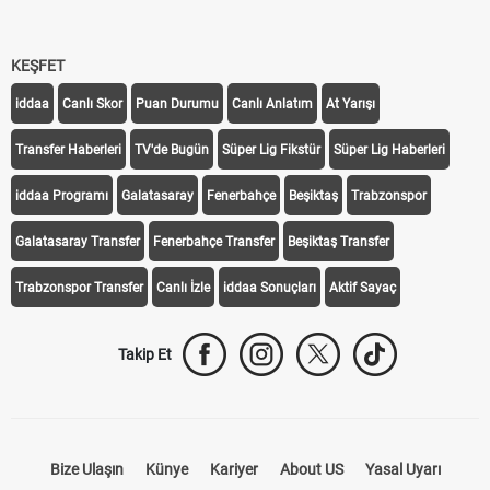
KEŞFET
iddaa
Canlı Skor
Puan Durumu
Canlı Anlatım
At Yarışı
Transfer Haberleri
TV'de Bugün
Süper Lig Fikstür
Süper Lig Haberleri
iddaa Programı
Galatasaray
Fenerbahçe
Beşiktaş
Trabzonspor
Galatasaray Transfer
Fenerbahçe Transfer
Beşiktaş Transfer
Trabzonspor Transfer
Canlı İzle
iddaa Sonuçları
Aktif Sayaç
Takip Et
Bize Ulaşın
Künye
Kariyer
About US
Yasal Uyarı