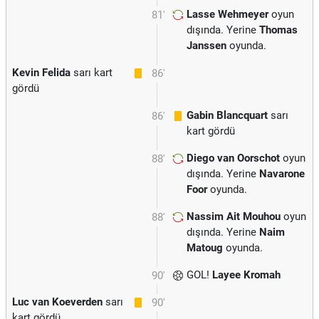
Lasse Wehmeyer
oyun
81'
dışında. Yerine
Thomas
Janssen
oyunda.
Kevin Felida
sarı kart
86'
gördü
Gabin Blancquart
sarı
86'
kart gördü
Diego van Oorschot
oyun
88'
dışında. Yerine
Navarone
Foor
oyunda.
Nassim Ait Mouhou
oyun
88'
dışında. Yerine
Naim
Matoug
oyunda.
GOL!
Layee Kromah
90'
Luc van Koeverden
sarı
90'
kart gördü