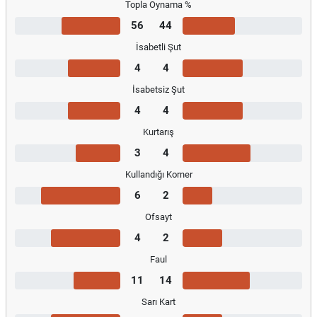
Topla Oynama %
56
44
İsabetli Şut
4
4
İsabetsiz Şut
4
4
Kurtarış
3
4
Kullandığı Korner
6
2
Ofsayt
4
2
Faul
11
14
Sarı Kart