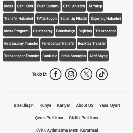
iddaa
Canlı Skor
Puan Durumu
Canlı Anlatım
At Yarışı
Transfer Haberleri
TV'de Bugün
Süper Lig Fikstür
Süper Lig Haberleri
iddaa Programı
Galatasaray
Fenerbahçe
Beşiktaş
Trabzonspor
Galatasaray Transfer
Fenerbahçe Transfer
Beşiktaş Transfer
Trabzonspor Transfer
Canlı İzle
iddaa Sonuçları
Aktif Sayaç
Takip Et
Bize Ulaşın
Künye
Kariyer
About US
Yasal Uyarı
Çerez Politikası
Gizlilik Politikası
KVKK Aydınlatma Metni Kurumsal