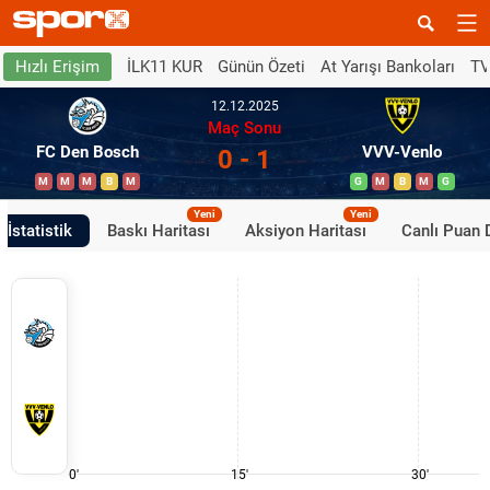
İLK11 KUR
Günün Özeti
At Yarışı Bankoları
TV
Hızlı Erişim
12.12.2025
Maç Sonu
FC Den Bosch
VVV-Venlo
0 - 1
M
M
M
B
M
G
M
B
M
G
Yeni
Yeni
İstatistik
Baskı Haritası
Aksiyon Haritası
Canlı Puan
0'
15'
30'