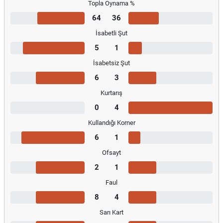
Topla Oynama %
64
36
İsabetli Şut
5
1
İsabetsiz Şut
6
3
Kurtarış
0
4
Kullandığı Korner
6
1
Ofsayt
2
1
Faul
8
4
Sarı Kart