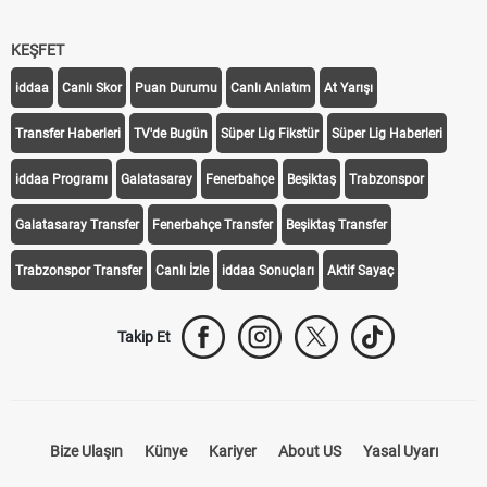
KEŞFET
iddaa
Canlı Skor
Puan Durumu
Canlı Anlatım
At Yarışı
Transfer Haberleri
TV'de Bugün
Süper Lig Fikstür
Süper Lig Haberleri
iddaa Programı
Galatasaray
Fenerbahçe
Beşiktaş
Trabzonspor
Galatasaray Transfer
Fenerbahçe Transfer
Beşiktaş Transfer
Trabzonspor Transfer
Canlı İzle
iddaa Sonuçları
Aktif Sayaç
Takip Et
Bize Ulaşın
Künye
Kariyer
About US
Yasal Uyarı