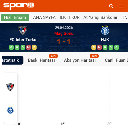
ANA SAYFA
İLK11 KUR
At Yarışı Bankoları
TV
Hızlı Erişim
29.04.2026
Maç Sonu
FC Inter Turku
HJK
1 - 1
G
G
G
M
B
B
M
G
G
G
Yeni
Yeni
İstatistik
Baskı Haritası
Aksiyon Haritası
Canlı Puan
0'
15'
30'