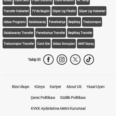
iddaa
Canlı Skor
Puan Durumu
Canlı Anlatım
At Yarışı
Transfer Haberleri
TV'de Bugün
Süper Lig Fikstür
Süper Lig Haberleri
iddaa Programı
Galatasaray
Fenerbahçe
Beşiktaş
Trabzonspor
Galatasaray Transfer
Fenerbahçe Transfer
Beşiktaş Transfer
Trabzonspor Transfer
Canlı İzle
iddaa Sonuçları
Aktif Sayaç
Takip Et
Bize Ulaşın
Künye
Kariyer
About US
Yasal Uyarı
Çerez Politikası
Gizlilik Politikası
KVKK Aydınlatma Metni Kurumsal