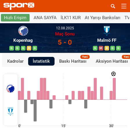
ANA SAYFA
İLK11 KUR
At Yarışı Bankoları
TV
Hızlı Erişim
12.08.2025
Maç Sonu
Kopenhag
Malmö FF
5 - 0
G
G
G
B
G
G
M
B
G
G
Yeni
Yeni
Kadrolar
İstatistik
Baskı Haritası
Aksiyon Haritası
0'
15'
30'