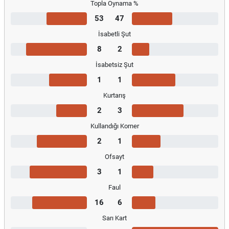
Topla Oynama %
53
47
İsabetli Şut
8
2
İsabetsiz Şut
1
1
Kurtarış
2
3
Kullandığı Korner
2
1
Ofsayt
3
1
Faul
16
6
Sarı Kart