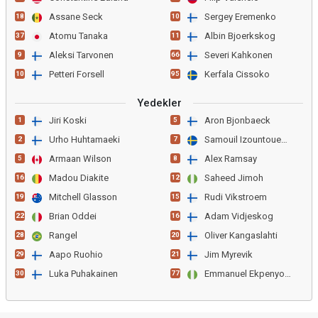
Assane Seck
Sergey Eremenko
18
10
Atomu Tanaka
Albin Bjoerkskog
37
11
Aleksi Tarvonen
Severi Kahkonen
9
66
Petteri Forsell
Kerfala Cissoko
10
95
Yedekler
Jiri Koski
Aron Bjonbaeck
1
5
Urho Huhtamaeki
Samouil Izountouemoi
2
7
Armaan Wilson
Alex Ramsay
5
8
Madou Diakite
Saheed Jimoh
16
12
Mitchell Glasson
Rudi Vikstroem
19
15
Brian Oddei
Adam Vidjeskog
22
16
Rangel
Oliver Kangaslahti
28
20
Aapo Ruohio
Jim Myrevik
29
21
Luka Puhakainen
Emmanuel Ekpenyong
30
77