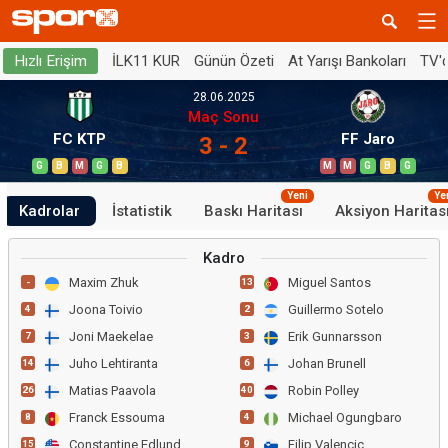
İLK11 KUR
Günün Özeti
At Yarışı Bankoları
TV'
Hızlı Erişim
28.06.2025
Maç Sonu
FC KTP
FF Jaro
3 - 2
G
B
M
G
B
M
M
G
B
G
Yeni
Ye
Kadrolar
İstatistik
Baskı Haritası
Aksiyon Haritas
Kadro
Maxim Zhuk
Miguel Santos
-
13
Joona Toivio
Guillermo Sotelo
4
2
Joni Maekelae
Erik Gunnarsson
7
3
Juho Lehtiranta
Johan Brunell
14
6
Matias Paavola
Robin Polley
26
40
Franck Essouma
Michael Ogungbaro
8
4
Constantine Edlund
Filip Valencic
15
9