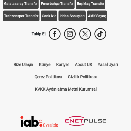
Galatasaray Transfer
Fenerbahçe Transfer
Beşiktaş Transfer
Trabzonspor Transfer
Canlı İzle
iddaa Sonuçları
Aktif Sayaç
Takip Et
Bize Ulaşın
Künye
Kariyer
About US
Yasal Uyarı
Çerez Politikası
Gizlilik Politikası
KVKK Aydınlatma Metni Kurumsal