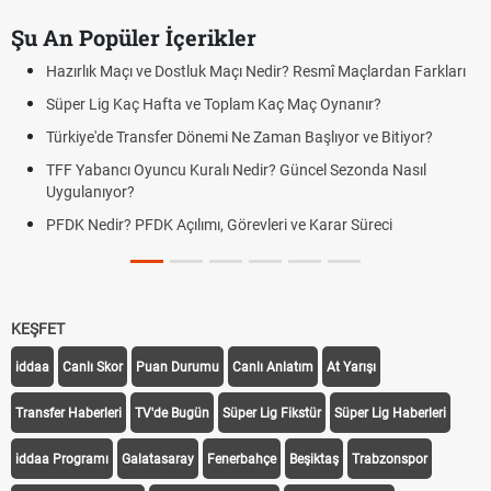
Şu An Popüler İçerikler
Hazırlık Maçı ve Dostluk Maçı Nedir? Resmî Maçlardan Farkları
Süper Lig Kaç Hafta ve Toplam Kaç Maç Oynanır?
Türkiye'de Transfer Dönemi Ne Zaman Başlıyor ve Bitiyor?
TFF Yabancı Oyuncu Kuralı Nedir? Güncel Sezonda Nasıl
Uygulanıyor?
PFDK Nedir? PFDK Açılımı, Görevleri ve Karar Süreci
KEŞFET
iddaa
Canlı Skor
Puan Durumu
Canlı Anlatım
At Yarışı
Transfer Haberleri
TV'de Bugün
Süper Lig Fikstür
Süper Lig Haberleri
iddaa Programı
Galatasaray
Fenerbahçe
Beşiktaş
Trabzonspor