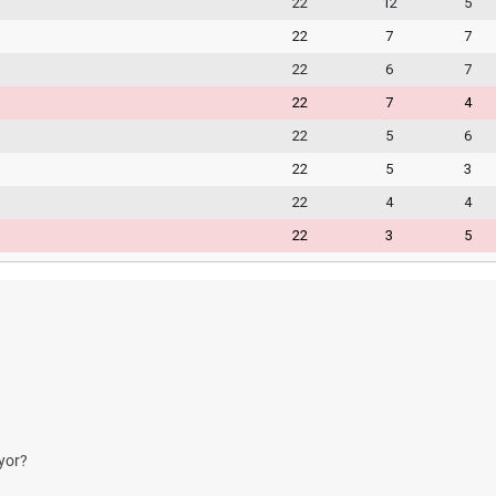
22
12
5
22
7
7
22
6
7
22
7
4
22
5
6
22
5
3
22
4
4
22
3
5
yor?