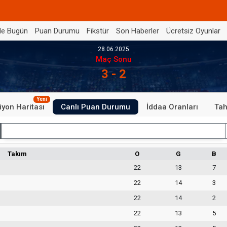
de Bugün
Puan Durumu
Fikstür
Son Haberler
Ücretsiz Oyunlar
28.06.2025
Maç Sonu
3 - 2
Yeni
iyon Haritası
Canlı Puan Durumu
İddaa Oranları
Tah
İç Saha
Takım
O
G
B
22
13
7
22
14
3
22
14
2
22
13
5