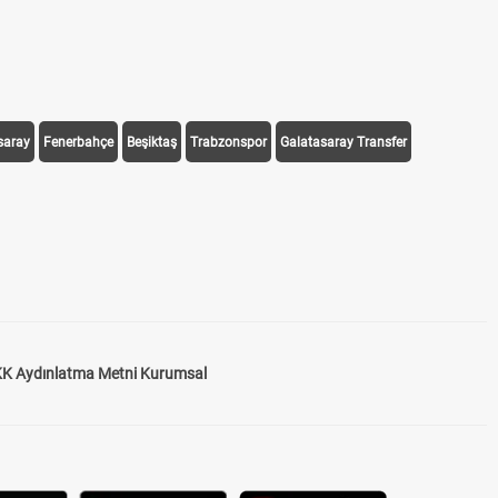
saray
Fenerbahçe
Beşiktaş
Trabzonspor
Galatasaray Transfer
K Aydınlatma Metni Kurumsal