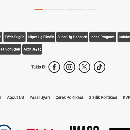
i
TV'de Bugün
Süper Lig Fikstür
Süper Lig Haberleri
iddaa Programı
Galata
daa Sonuçları
Aktif Sayaç
Takip Et
r
About US
Yasal Uyarı
Çerez Politikası
Gizlilik Politikası
KVK