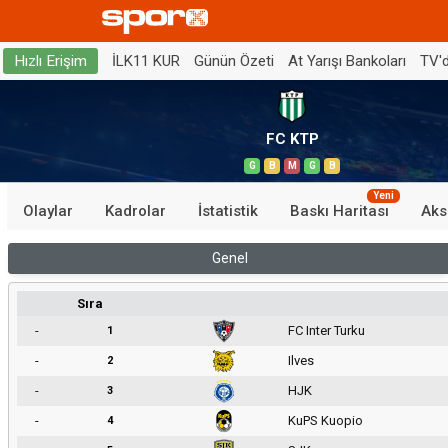
İLK11 KUR
Günün Özeti
At Yarışı Bankoları
TV'
Hızlı Erişim
FC KTP
G
B
M
G
B
Yeni
Olaylar
Kadrolar
İstatistik
Baskı Haritası
Aks
Genel
Sıra
-
FC Inter Turku
1
-
Ilves
2
-
HJK
3
-
KuPS Kuopio
4