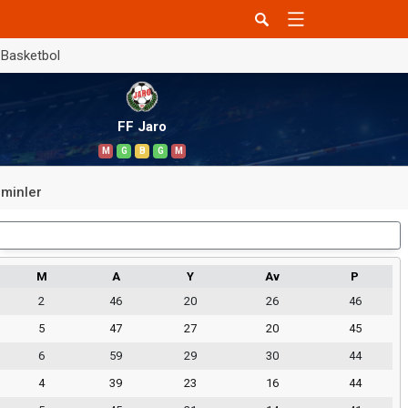
Basketbol
FF Jaro
M
G
B
G
M
minler
Dış Saha
M
A
Y
Av
P
2
46
20
26
46
5
47
27
20
45
6
59
29
30
44
4
39
23
16
44