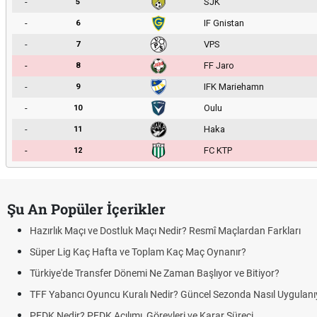
-
SJK
5
-
IF Gnistan
6
-
VPS
7
-
FF Jaro
8
-
IFK Mariehamn
9
-
Oulu
10
-
Haka
11
-
FC KTP
12
Şu An Popüler İçerikler
Hazırlık Maçı ve Dostluk Maçı Nedir? Resmî Maçlardan Farkları
Süper Lig Kaç Hafta ve Toplam Kaç Maç Oynanır?
Türkiye'de Transfer Dönemi Ne Zaman Başlıyor ve Bitiyor?
TFF Yabancı Oyuncu Kuralı Nedir? Güncel Sezonda Nasıl Uygulanı
PFDK Nedir? PFDK Açılımı, Görevleri ve Karar Süreci