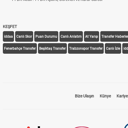
KEŞFET
iddaa
Canlı Skor
Puan Durumu
Canlı Anlatım
At Yarışı
Transfer Haberler
Fenerbahçe Transfer
Beşiktaş Transfer
Trabzonspor Transfer
Canlı İzle
id
Bize Ulaşın
Künye
Kariye