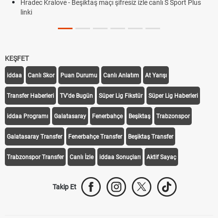
Hradec Kralove - Beşiktaş maçı şifresiz izle canlı S Sport Plus
linki
KEŞFET
iddaa
Canlı Skor
Puan Durumu
Canlı Anlatım
At Yarışı
Transfer Haberleri
TV'de Bugün
Süper Lig Fikstür
Süper Lig Haberleri
iddaa Programı
Galatasaray
Fenerbahçe
Beşiktaş
Trabzonspor
Galatasaray Transfer
Fenerbahçe Transfer
Beşiktaş Transfer
Trabzonspor Transfer
Canlı İzle
iddaa Sonuçları
Aktif Sayaç
Takip Et