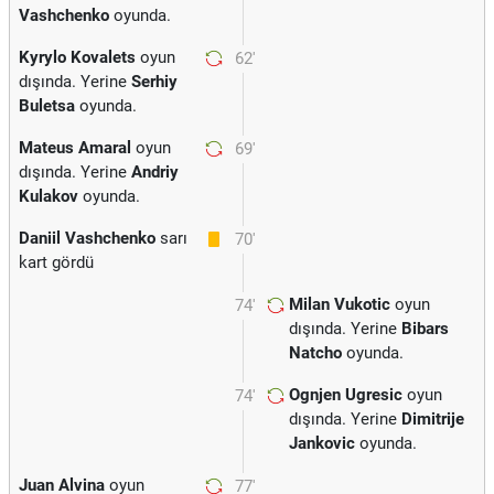
Vashchenko
oyunda.
Kyrylo Kovalets
oyun
62'
dışında. Yerine
Serhiy
Buletsa
oyunda.
Mateus Amaral
oyun
69'
dışında. Yerine
Andriy
Kulakov
oyunda.
Daniil Vashchenko
sarı
70'
kart gördü
Milan Vukotic
oyun
74'
dışında. Yerine
Bibars
Natcho
oyunda.
Ognjen Ugresic
oyun
74'
dışında. Yerine
Dimitrije
Jankovic
oyunda.
Juan Alvina
oyun
77'