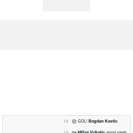
GOL!
Bogdan Kostic
14'
Milan Vukotic
asist yaptı.
14'