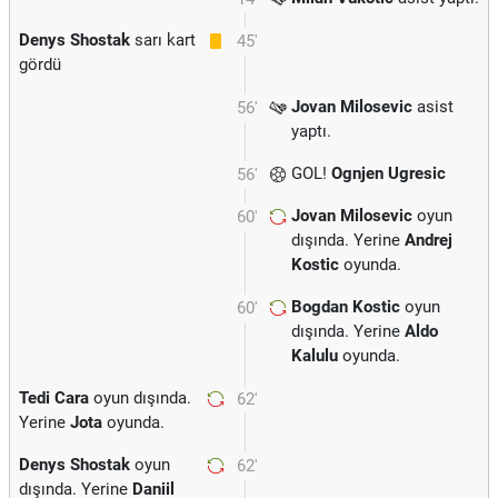
Denys Shostak
sarı kart
45'
gördü
Jovan Milosevic
asist
56'
yaptı.
GOL!
Ognjen Ugresic
56'
Jovan Milosevic
oyun
60'
dışında. Yerine
Andrej
Kostic
oyunda.
Bogdan Kostic
oyun
60'
dışında. Yerine
Aldo
Kalulu
oyunda.
Tedi Cara
oyun dışında.
62'
Yerine
Jota
oyunda.
Denys Shostak
oyun
62'
dışında. Yerine
Daniil