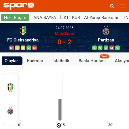
ANA SAYFA
İLK11 KUR
At Yarışı Bankoları
TV
Hızlı Erişim
24.07.2025
Maç Sonu
FC Oleksandriya
Partizan
0 - 2
M
B
B
G
M
G
G
G
M
G
Yeni
Olaylar
Kadrolar
İstatistik
Baskı Haritası
Aksiyon
0'
15'
30'