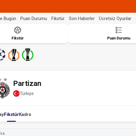
de Bugün
Puan Durumu
Fikstür
Son Haberler
Ücretsiz Oyunlar
Fikstür
Puan Durumu
Partizan
Türkiye
ay
Fikstür
Kadro
UVA