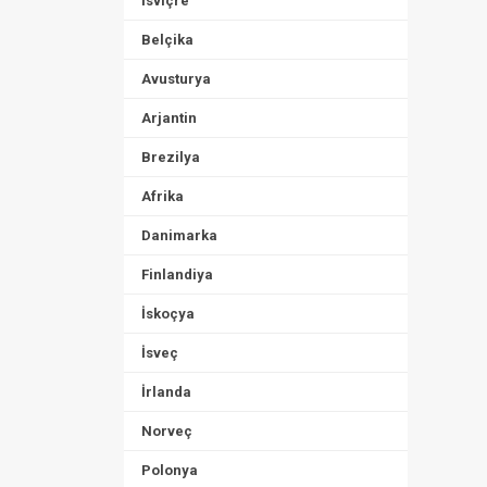
İsviçre
Belçika
Avusturya
Arjantin
Brezilya
Afrika
Danimarka
Finlandiya
İskoçya
İsveç
İrlanda
Norveç
Polonya