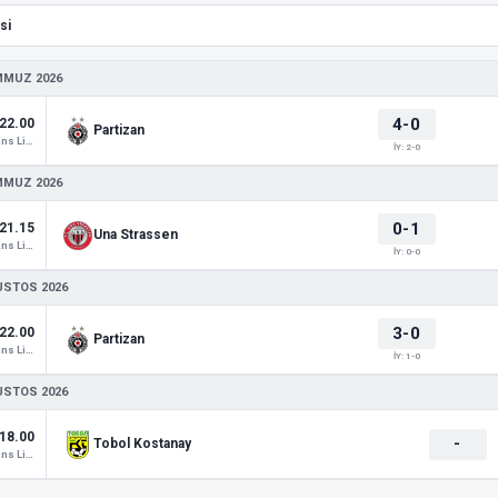
MMUZ 2026
4-0
22.00
Partizan
Konferans Ligi
İY: 2-0
MMUZ 2026
0-1
21.15
Una Strassen
Konferans Ligi
İY: 0-0
USTOS 2026
3-0
22.00
Partizan
Konferans Ligi
İY: 1-0
USTOS 2026
18.00
-
Tobol Kostanay
Konferans Ligi