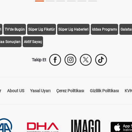
i
TV'de Bugün
Süper Lig Fikstür
Süper Lig Haberleri
iddaa Programı
Galata
daa Sonuçları
Aktif Sayaç
Takip Et
r
About US
Yasal Uyarı
Çerez Politikası
Gizlilik Politikası
KVK