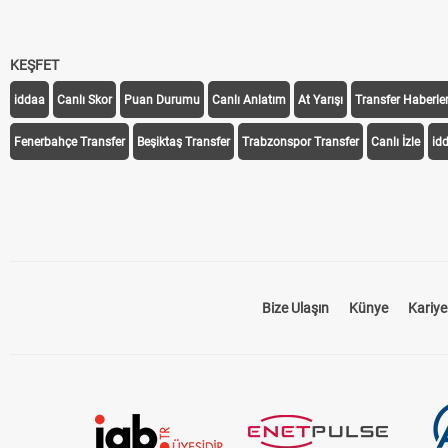
KEŞFET
iddaa
Canlı Skor
Puan Durumu
Canlı Anlatım
At Yarışı
Transfer Haberler
Fenerbahçe Transfer
Beşiktaş Transfer
Trabzonspor Transfer
Canlı İzle
id
Bize Ulaşın
Künye
Kariye