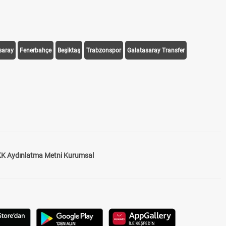
saray
Fenerbahçe
Beşiktaş
Trabzonspor
Galatasaray Transfer
K Aydınlatma Metni Kurumsal