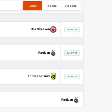
Genel
İç Saha
Dış Saha
Una Strassen
GALIBIYET
Partizan
GALIBIYET
Tobol Kostanay
GALIBIYET
Partizan