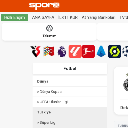
ANA SAYFA
İLK11 KUR
At Yarışı Bankoları
TV'
Hızlı Erişim
Takımım
Futbol
Dünya
» Dünya Kupası
» UEFA Uluslar Ligi
Det
Türkiye
» Süper Lig
TURN