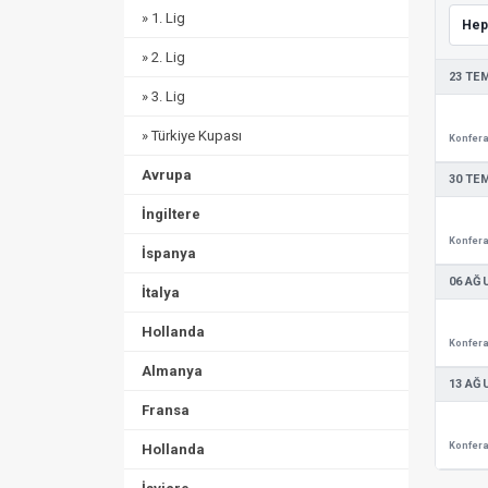
» 1. Lig
» 2. Lig
23 TE
» 3. Lig
» Türkiye Kupası
Avrupa
30 TE
İngiltere
İspanya
06 AĞ
İtalya
Hollanda
Almanya
13 AĞ
Fransa
Hollanda