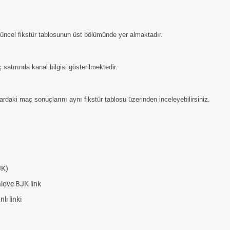
 güncel fikstür tablosunun üst bölümünde yer almaktadır.
satırında kanal bilgisi gösterilmektedir.
daki maç sonuçlarını aynı fikstür tablosu üzerinden inceleyebilirsiniz.
JK)
alove BJK link
ı linki