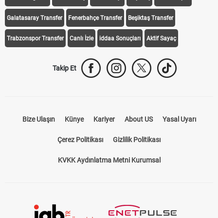
Galatasaray Transfer
Fenerbahçe Transfer
Beşiktaş Transfer
Trabzonspor Transfer
Canlı İzle
iddaa Sonuçları
Aktif Sayaç
Takip Et
Bize Ulaşın
Künye
Kariyer
About US
Yasal Uyarı
Çerez Politikası
Gizlilik Politikası
KVKK Aydınlatma Metni Kurumsal