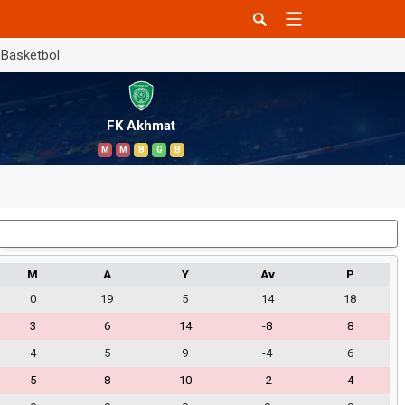
Basketbol
FK Akhmat
M
M
B
G
B
Dış Saha
M
A
Y
Av
P
0
19
5
14
18
3
6
14
-8
8
4
5
9
-4
6
5
8
10
-2
4