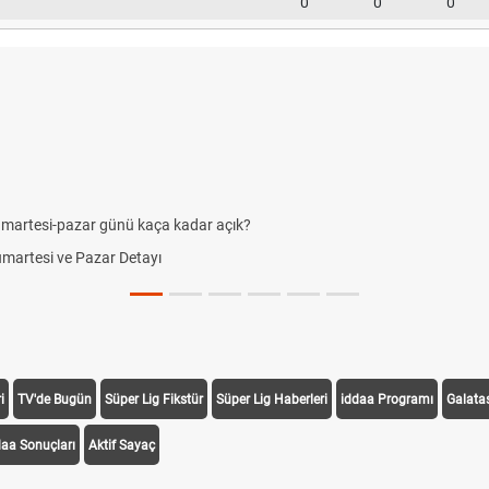
0
0
0
umartesi-pazar günü kaça kadar açık?
Cumartesi ve Pazar Detayı
i
TV'de Bugün
Süper Lig Fikstür
Süper Lig Haberleri
iddaa Programı
Galata
daa Sonuçları
Aktif Sayaç