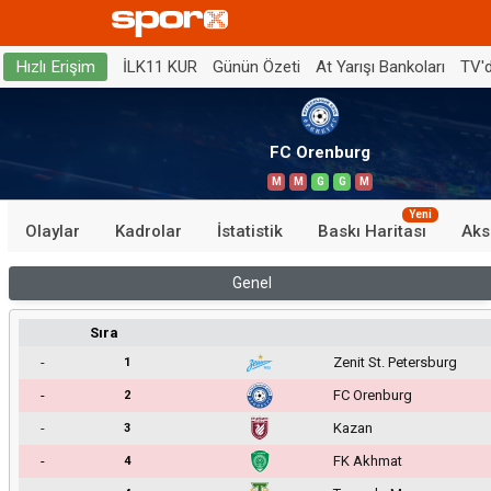
İLK11 KUR
Günün Özeti
At Yarışı Bankoları
TV'
Hızlı Erişim
FC Orenburg
M
M
G
G
M
Yeni
Olaylar
Kadrolar
İstatistik
Baskı Haritası
Aks
Genel
Sıra
-
Zenit St. Petersburg
1
-
FC Orenburg
2
-
Kazan
3
-
FK Akhmat
4