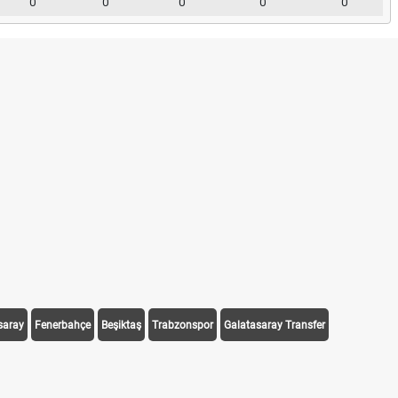
0
0
0
0
0
saray
Fenerbahçe
Beşiktaş
Trabzonspor
Galatasaray Transfer