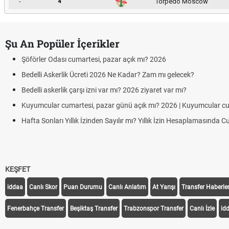
-
Torpedo Moscow
4
Şu An Popüler İçerikler
Şöförler Odası cumartesi, pazar açık mı? 2026
Bedelli Askerlik Ücreti 2026 Ne Kadar? Zam mı gelecek?
Bedelli askerlik çarşı izni var mı? 2026 ziyaret var mı?
Kuyumcular cumartesi, pazar günü açık mı? 2026 | Kuyumcular c
Hafta Sonları Yıllık İzinden Sayılır mı? Yıllık İzin Hesaplamasında 
KEŞFET
iddaa
Canlı Skor
Puan Durumu
Canlı Anlatım
At Yarışı
Transfer Haberler
Fenerbahçe Transfer
Beşiktaş Transfer
Trabzonspor Transfer
Canlı İzle
id