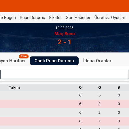
de Bugün
Puan Durumu
Fikstür
Son Haberler
Ücretsiz Oyunlar
13.08.2025
Maç Sonu
2 - 1
Yeni
iyon Haritası
Canlı Puan Durumu
İddaa Oranları
İç Saha
Takım
O
G
B
6
6
0
6
3
0
6
2
0
6
1
0