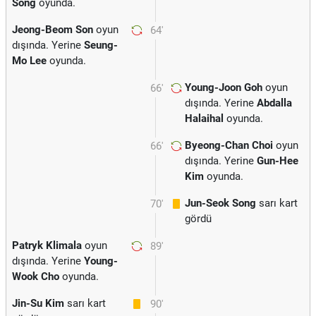
Song
oyunda.
Jeong-Beom Son
oyun
64'
dışında. Yerine
Seung-
Mo Lee
oyunda.
Young-Joon Goh
oyun
66'
dışında. Yerine
Abdalla
Halaihal
oyunda.
Byeong-Chan Choi
oyun
66'
dışında. Yerine
Gun-Hee
Kim
oyunda.
Jun-Seok Song
sarı kart
70'
gördü
Patryk Klimala
oyun
89'
dışında. Yerine
Young-
Wook Cho
oyunda.
Jin-Su Kim
sarı kart
90'