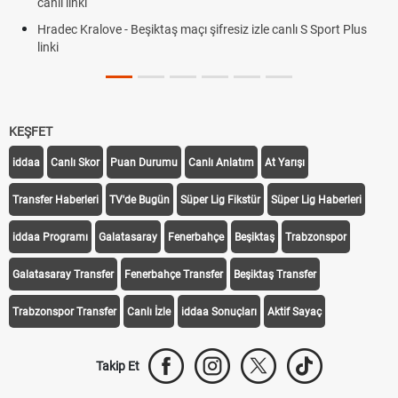
canlı linki
Hradec Kralove - Beşiktaş maçı şifresiz izle canlı S Sport Plus
linki
KEŞFET
iddaa
Canlı Skor
Puan Durumu
Canlı Anlatım
At Yarışı
Transfer Haberleri
TV'de Bugün
Süper Lig Fikstür
Süper Lig Haberleri
iddaa Programı
Galatasaray
Fenerbahçe
Beşiktaş
Trabzonspor
Galatasaray Transfer
Fenerbahçe Transfer
Beşiktaş Transfer
Trabzonspor Transfer
Canlı İzle
iddaa Sonuçları
Aktif Sayaç
Takip Et