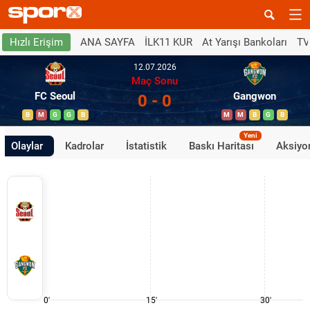
ANA SAYFA
İLK11 KUR
At Yarışı Bankoları
TV
Hızlı Erişim
12.07.2026
Maç Sonu
FC Seoul
Gangwon
0 - 0
B
M
G
G
B
M
M
B
G
B
Yeni
Olaylar
Kadrolar
İstatistik
Baskı Haritası
Aksiyon
0'
15'
30'