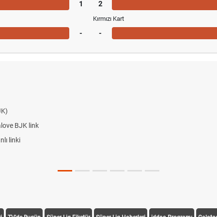
1
2
Kırmızı Kart
-
-
JK)
alove BJK link
ı linki