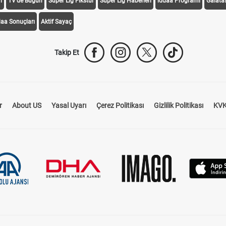
i
TV'de Bugün
Süper Lig Fikstür
Süper Lig Haberleri
iddaa Programı
Galata
daa Sonuçları
Aktif Sayaç
Takip Et
r
About US
Yasal Uyarı
Çerez Politikası
Gizlilik Politikası
KVK