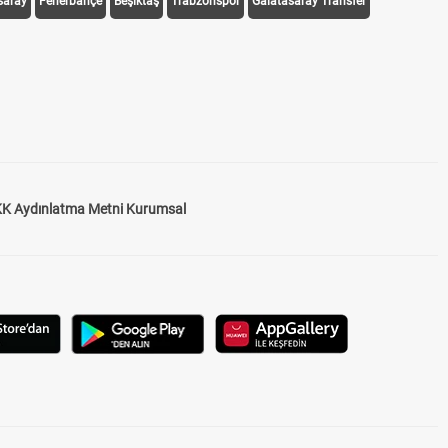
saray
Fenerbahçe
Beşiktaş
Trabzonspor
Galatasaray Transfer
K Aydınlatma Metni Kurumsal