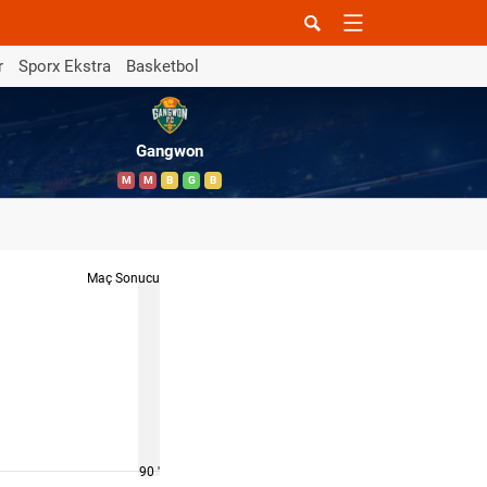
r
Sporx Ekstra
Basketbol
Gangwon
M
M
B
G
B
Maç Sonucu
90 '