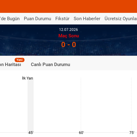
'de Bugün
Puan Durumu
Fikstür
Son Haberler
Ücretsiz Oyunla
12.07.2026
Maç Sonu
0 - 0
Yeni
n Haritası
Canlı Puan Durumu
İlk Yarı
45'
60'
75'