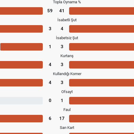
Topla Oynama %
59
41
İsabetli Şut
3
4
İsabetsiz Şut
1
3
Kurtarış
4
3
Kullandığı Korner
4
3
Ofsayt
0
1
Faul
6
17
Sarı Kart