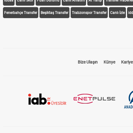
iddaa
Canlı Skor
Puan Durumu
Canlı Anlatım
At Yarışı
Transfer Haberler
Fenerbahçe Transfer
Beşiktaş Transfer
Trabzonspor Transfer
Canlı İzle
id
Bize Ulaşın
Künye
Kariye