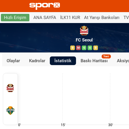
ANA SAYFA
İLK11 KUR
At Yarışı Bankoları
TV
Hızlı Erişim
FC Seoul
B
M
G
G
B
Yeni
Olaylar
Kadrolar
İstatistik
Baskı Haritası
Aksiyo
0'
15'
30'