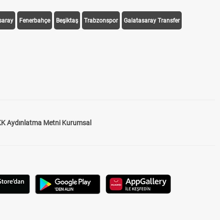
saray
Fenerbahçe
Beşiktaş
Trabzonspor
Galatasaray Transfer
K Aydınlatma Metni Kurumsal