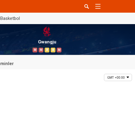
Basketbol
Gwangju
M
M
B
B
M
minler
GMT +00:00