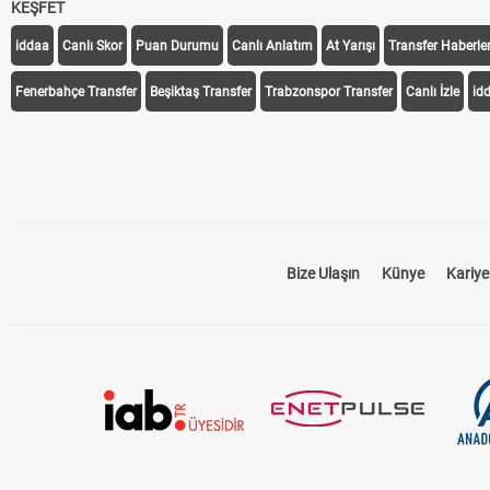
KEŞFET
iddaa
Canlı Skor
Puan Durumu
Canlı Anlatım
At Yarışı
Transfer Haberler
Fenerbahçe Transfer
Beşiktaş Transfer
Trabzonspor Transfer
Canlı İzle
id
Bize Ulaşın
Künye
Kariye