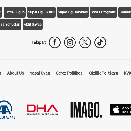
i
TV'de Bugün
Süper Lig Fikstür
Süper Lig Haberleri
iddaa Programı
Galata
daa Sonuçları
Aktif Sayaç
Takip Et
r
About US
Yasal Uyarı
Çerez Politikası
Gizlilik Politikası
KVK