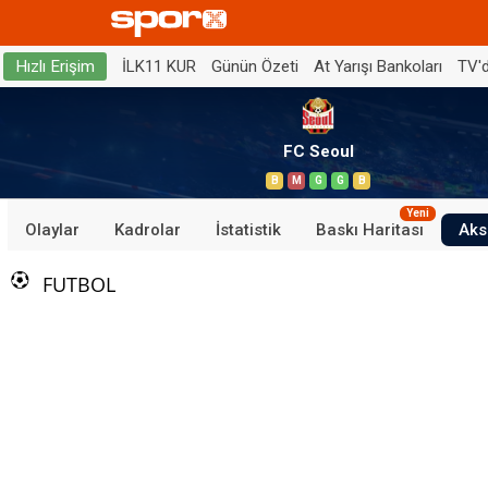
İLK11 KUR
Günün Özeti
At Yarışı Bankoları
TV'
Hızlı Erişim
FC Seoul
B
M
G
G
B
Yeni
Olaylar
Kadrolar
İstatistik
Baskı Haritası
Aks
FUTBOL