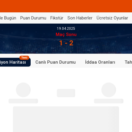
de Bugün
Puan Durumu
Fikstür
Son Haberler
Ücretsiz Oyunlar
19.04.2025
Maç Sonu
1 - 2
Yeni
iyon Haritası
Canlı Puan Durumu
İddaa Oranları
Tah