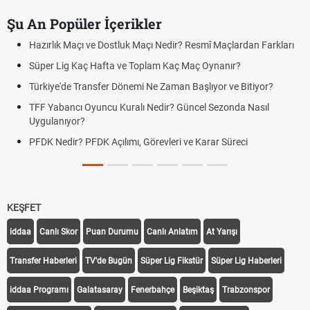
Şu An Popüler İçerikler
Hazırlık Maçı ve Dostluk Maçı Nedir? Resmî Maçlardan Farkları
Süper Lig Kaç Hafta ve Toplam Kaç Maç Oynanır?
Türkiye'de Transfer Dönemi Ne Zaman Başlıyor ve Bitiyor?
TFF Yabancı Oyuncu Kuralı Nedir? Güncel Sezonda Nasıl
Uygulanıyor?
PFDK Nedir? PFDK Açılımı, Görevleri ve Karar Süreci
KEŞFET
iddaa
Canlı Skor
Puan Durumu
Canlı Anlatım
At Yarışı
Transfer Haberleri
TV'de Bugün
Süper Lig Fikstür
Süper Lig Haberleri
iddaa Programı
Galatasaray
Fenerbahçe
Beşiktaş
Trabzonspor