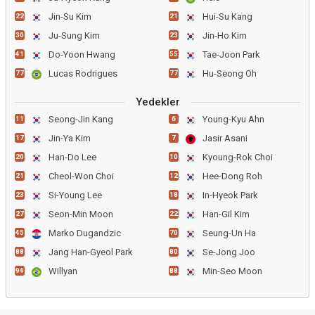
Jin-Su Kim
Hui-Su Kang
22
21
Ju-Sung Kim
Jin-Ho Kim
30
23
Do-Yoon Hwang
Tae-Joon Park
41
55
Lucas Rodrigues
Hu-Seong Oh
77
77
Yedekler
Seong-Jin Kang
Young-Kyu Ahn
11
6
Jin-Ya Kim
Jasir Asani
17
7
Han-Do Lee
Kyoung-Rok Choi
20
10
Cheol-Won Choi
Hee-Dong Roh
21
12
Si-Young Lee
In-Hyeok Park
23
18
Seon-Min Moon
Han-Gil Kim
27
22
Marko Dugandzic
Seung-Un Ha
45
70
Jang Han-Gyeol Park
Se-Jong Joo
88
80
Willyan
Min-Seo Moon
94
88