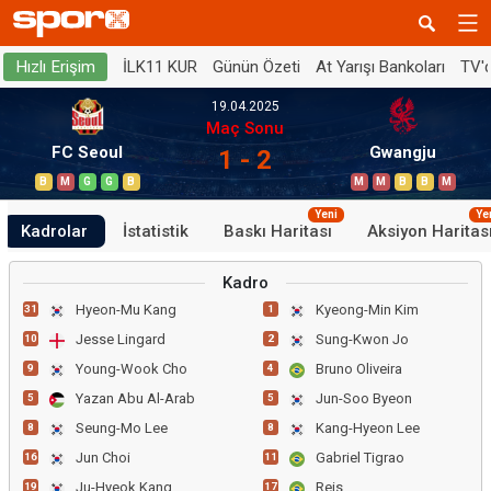
İLK11 KUR
Günün Özeti
At Yarışı Bankoları
TV'
Hızlı Erişim
19.04.2025
Maç Sonu
FC Seoul
Gwangju
1 - 2
B
M
G
G
B
M
M
B
B
M
Yeni
Ye
Kadrolar
İstatistik
Baskı Haritası
Aksiyon Haritas
Kadro
Hyeon-Mu Kang
Kyeong-Min Kim
31
1
Jesse Lingard
Sung-Kwon Jo
10
2
Young-Wook Cho
Bruno Oliveira
9
4
Yazan Abu Al-Arab
Jun-Soo Byeon
5
5
Seung-Mo Lee
Kang-Hyeon Lee
8
8
Jun Choi
Gabriel Tigrao
16
11
Ju-Hyeok Kang
Reis
19
17