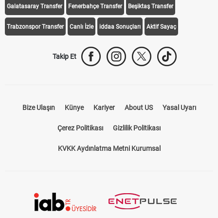
Galatasaray Transfer
Fenerbahçe Transfer
Beşiktaş Transfer
Trabzonspor Transfer
Canlı İzle
iddaa Sonuçları
Aktif Sayaç
Takip Et
Bize Ulaşın
Künye
Kariyer
About US
Yasal Uyarı
Çerez Politikası
Gizlilik Politikası
KVKK Aydınlatma Metni Kurumsal