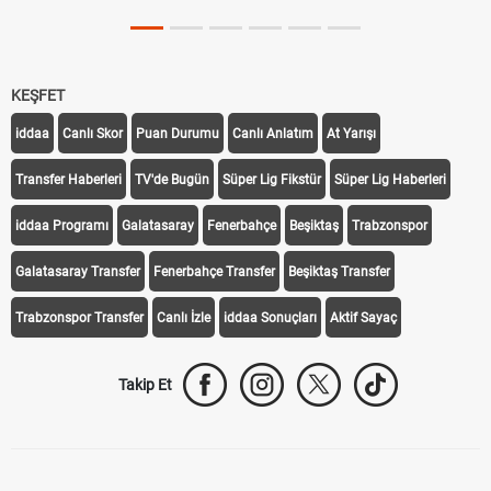
KEŞFET
iddaa
Canlı Skor
Puan Durumu
Canlı Anlatım
At Yarışı
Transfer Haberleri
TV'de Bugün
Süper Lig Fikstür
Süper Lig Haberleri
iddaa Programı
Galatasaray
Fenerbahçe
Beşiktaş
Trabzonspor
Galatasaray Transfer
Fenerbahçe Transfer
Beşiktaş Transfer
Trabzonspor Transfer
Canlı İzle
iddaa Sonuçları
Aktif Sayaç
Takip Et