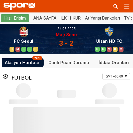
ANA SAYFA
İLK11 KUR
At Yarışı Bankoları
TV'
Hızlı Erişim
24.08.2025
Maç Sonu
FC Seoul
Ulsan HD FC
3 - 2
B
M
G
G
B
G
G
M
B
M
Yeni
Aksiyon Haritası
Canlı Puan Durumu
İddaa Oranları
FUTBOL
GMT +00:00