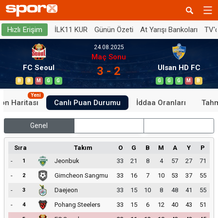
İLK11 KUR
Günün Özeti
At Yarışı Bankoları
TV'
Hızlı Erişim
24.08.2025
Maç Sonu
FC Seoul
Ulsan HD FC
3 - 2
B
B
M
G
G
G
G
G
M
B
Yeni
on Haritası
Canlı Puan Durumu
İddaa Oranları
Tahm
Genel
İç Saha
Dış Saha
Sıra
Takım
O
G
B
M
A
Y
P
-
Jeonbuk
33
21
8
4
57
27
71
1
-
Gimcheon Sangmu
33
16
7
10
53
37
55
2
-
Daejeon
33
15
10
8
48
41
55
3
-
Pohang Steelers
33
15
6
12
40
43
51
4