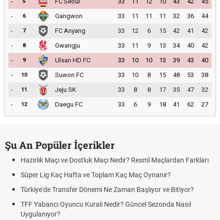
-
FC Seoul
33
11
12
10
43
42
45
5
-
Gangwon
33
11
11
11
32
36
44
6
-
FC Anyang
33
12
6
15
42
41
42
7
-
Gwangju
33
11
9
13
34
40
42
8
-
Ulsan HD FC
33
10
10
13
39
43
40
9
-
Suwon FC
33
10
8
15
48
53
38
10
-
Jeju SK
33
8
8
17
35
47
32
11
-
Daegu FC
33
6
9
18
41
62
27
12
Şu An Popüler İçerikler
Hazırlık Maçı ve Dostluk Maçı Nedir? Resmî Maçlardan Farkları
Süper Lig Kaç Hafta ve Toplam Kaç Maç Oynanır?
Türkiye'de Transfer Dönemi Ne Zaman Başlıyor ve Bitiyor?
TFF Yabancı Oyuncu Kuralı Nedir? Güncel Sezonda Nasıl
Uygulanıyor?