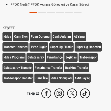
PFDK Nedir? PFDK Açılımı, Görevleri ve Karar Süreci
KEŞFET
iddaa
Canlı Skor
Puan Durumu
Canlı Anlatım
At Yarışı
Transfer Haberleri
TV'de Bugün
Süper Lig Fikstür
Süper Lig Haberleri
iddaa Programı
Galatasaray
Fenerbahçe
Beşiktaş
Trabzonspor
Galatasaray Transfer
Fenerbahçe Transfer
Beşiktaş Transfer
Trabzonspor Transfer
Canlı İzle
iddaa Sonuçları
Aktif Sayaç
Takip Et