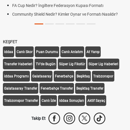
FA Cup Nedir? İngiltere Federasyon Kupası Formatı
Community Shield Nedir? Kimler Oynar ve Formatı Nasıldır?
KEŞFET
iddaa
Canlı Skor
Puan Durumu
Canlı Anlatım
At Yarışı
Transfer Haberleri
TV'de Bugün
Süper Lig Fikstür
Süper Lig Haberleri
iddaa Programı
Galatasaray
Fenerbahçe
Beşiktaş
Trabzonspor
Galatasaray Transfer
Fenerbahçe Transfer
Beşiktaş Transfer
Trabzonspor Transfer
Canlı İzle
iddaa Sonuçları
Aktif Sayaç
Takip Et