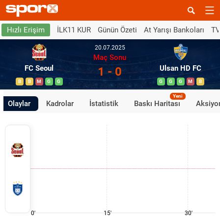
İLK11 KUR
Günün Özeti
At Yarışı Bankoları
TV
Hızlı Erişim
20.07.2025
Maç Sonu
FC Seoul
Ulsan HD FC
1 - 0
B
B
M
G
G
G
G
G
M
B
Yeni
Olaylar
Kadrolar
İstatistik
Baskı Haritası
Aksiyon
0'
15'
30'