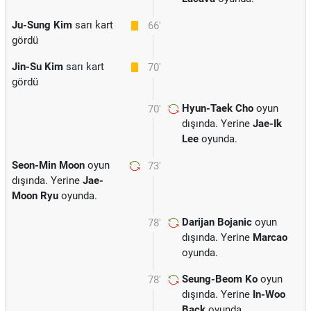
Ju-Sung Kim
sarı kart
66'
gördü
Jin-Su Kim
sarı kart
70'
gördü
Hyun-Taek Cho
oyun
70'
dışında. Yerine
Jae-Ik
Lee
oyunda.
Seon-Min Moon
oyun
73'
dışında. Yerine
Jae-
Moon Ryu
oyunda.
Darijan Bojanic
oyun
78'
dışında. Yerine
Marcao
oyunda.
Seung-Beom Ko
oyun
78'
dışında. Yerine
In-Woo
Back
oyunda.