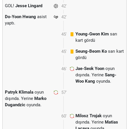
GOL!
Jesse Lingard
42'
Do-Yoon Hwang
asist
42'
yaptı.
Young-Gwon Kim
sarı
45'
kart gördü
Seung-Beom Ko
sarı kart
45'
gördü
Jae-Seok Yoon
oyun
46'
dışında. Yerine
Sang-
Woo Kang
oyunda.
Patryk Klimala
oyun
57'
dışında. Yerine
Marko
Dugandzic
oyunda.
Milosz Trojak
oyun
60'
dışında. Yerine
Matias
Lacava
oyunda.