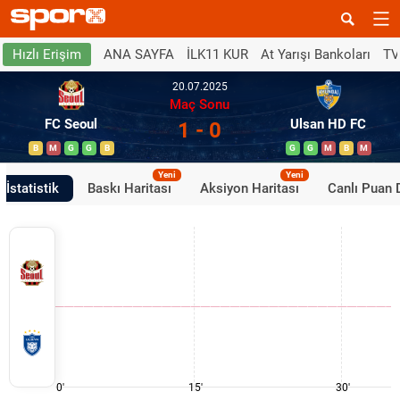
ANA SAYFA
İLK11 KUR
At Yarışı Bankoları
TV
Hızlı Erişim
20.07.2025
Maç Sonu
FC Seoul
Ulsan HD FC
1 - 0
B
M
G
G
B
G
G
M
B
M
Yeni
Yeni
İstatistik
Baskı Haritası
Aksiyon Haritası
Canlı Puan
0'
15'
30'