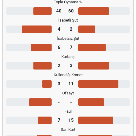
Topla Oynama %
40
60
İsabetli Şut
4
2
İsabetsiz Şut
6
7
Kurtarış
2
3
Kullandığı Korner
3
11
Ofsayt
-
-
Faul
7
15
Sarı Kart