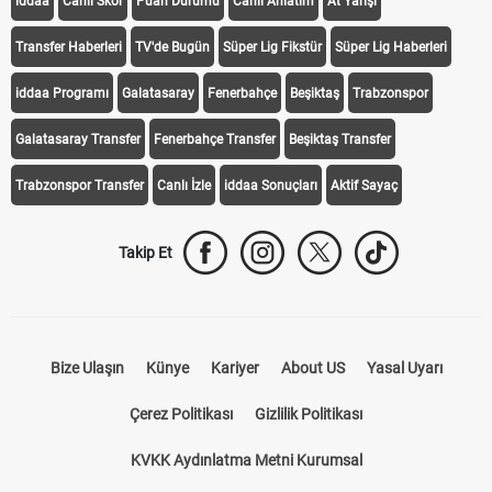
iddaa
Canlı Skor
Puan Durumu
Canlı Anlatım
At Yarışı
Transfer Haberleri
TV'de Bugün
Süper Lig Fikstür
Süper Lig Haberleri
iddaa Programı
Galatasaray
Fenerbahçe
Beşiktaş
Trabzonspor
Galatasaray Transfer
Fenerbahçe Transfer
Beşiktaş Transfer
Trabzonspor Transfer
Canlı İzle
iddaa Sonuçları
Aktif Sayaç
Takip Et
Bize Ulaşın
Künye
Kariyer
About US
Yasal Uyarı
Çerez Politikası
Gizlilik Politikası
KVKK Aydınlatma Metni Kurumsal