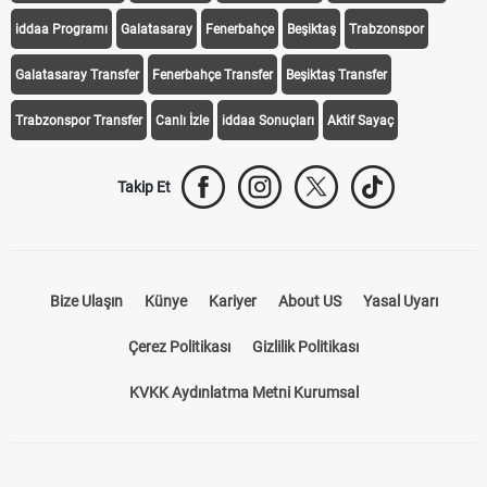
iddaa Programı
Galatasaray
Fenerbahçe
Beşiktaş
Trabzonspor
Galatasaray Transfer
Fenerbahçe Transfer
Beşiktaş Transfer
Trabzonspor Transfer
Canlı İzle
iddaa Sonuçları
Aktif Sayaç
Takip Et
Bize Ulaşın
Künye
Kariyer
About US
Yasal Uyarı
Çerez Politikası
Gizlilik Politikası
KVKK Aydınlatma Metni Kurumsal