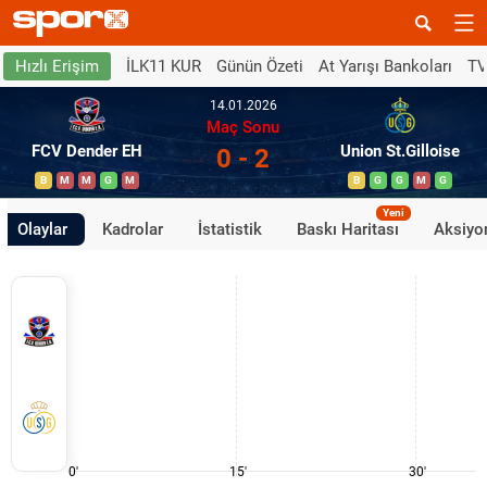
İLK11 KUR
Günün Özeti
At Yarışı Bankoları
TV
Hızlı Erişim
14.01.2026
Maç Sonu
FCV Dender EH
Union St.Gilloise
0 - 2
B
M
M
G
M
B
G
G
M
G
Yeni
Olaylar
Kadrolar
İstatistik
Baskı Haritası
Aksiyon
0'
15'
30'