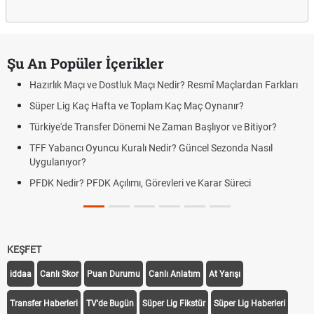
Şu An Popüler İçerikler
Hazırlık Maçı ve Dostluk Maçı Nedir? Resmî Maçlardan Farkları
Süper Lig Kaç Hafta ve Toplam Kaç Maç Oynanır?
Türkiye'de Transfer Dönemi Ne Zaman Başlıyor ve Bitiyor?
TFF Yabancı Oyuncu Kuralı Nedir? Güncel Sezonda Nasıl
Uygulanıyor?
PFDK Nedir? PFDK Açılımı, Görevleri ve Karar Süreci
KEŞFET
iddaa
Canlı Skor
Puan Durumu
Canlı Anlatım
At Yarışı
Transfer Haberleri
TV'de Bugün
Süper Lig Fikstür
Süper Lig Haberleri