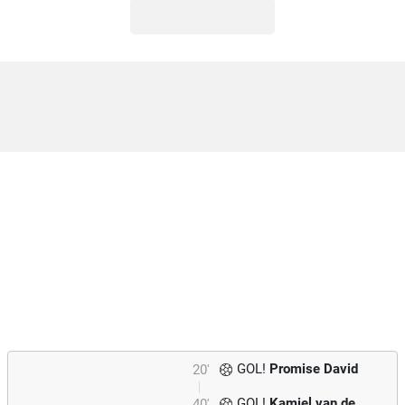
GOL!
Promise David
20'
GOL!
Kamiel van de
40'