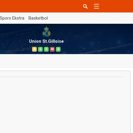
Sporx Ekstra
Basketbol
Union St.Gilloise
B
G
G
M
G