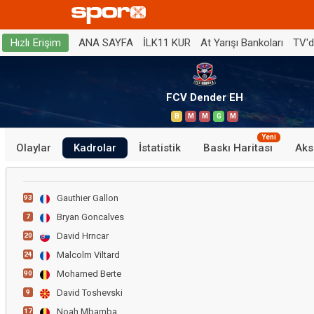
ANA SAYFA
İLK11 KUR
At Yarışı Bankoları
TV'
Hızlı Erişim
FCV Dender EH
B
M
M
G
M
Yeni
Olaylar
Kadrolar
İstatistik
Baskı Haritası
Aks
Gauthier Gallon
93
Bryan Goncalves
7
David Hrncar
20
Malcolm Viltard
24
Mohamed Berte
90
David Toshevski
9
Noah Mbamba
17