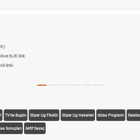
JK)
alove BJK link
ı linki
i
TV'de Bugün
Süper Lig Fikstür
Süper Lig Haberleri
iddaa Programı
Galata
daa Sonuçları
Aktif Sayaç