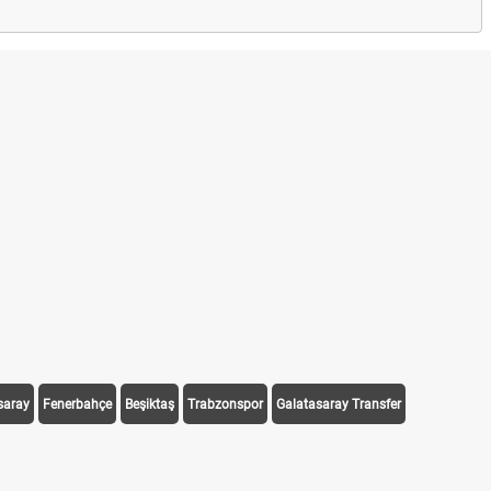
saray
Fenerbahçe
Beşiktaş
Trabzonspor
Galatasaray Transfer