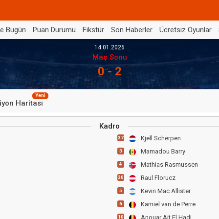
de Bugün
Puan Durumu
Fikstür
Son Haberler
Ücretsiz Oyunlar
14.01.2026
Maç Sonu
0 - 2
Yeni
iyon Haritası
Kadro
Kjell Scherpen
37
Mamadou Barry
3
Mathias Rasmussen
4
Raul Florucz
30
Kevin Mac Allister
5
Kamiel van de Perre
6
Anouar Ait El Hadj
10