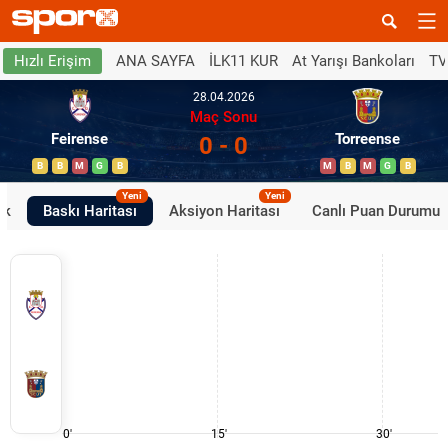
ANA SAYFA
İLK11 KUR
At Yarışı Bankoları
TV
Hızlı Erişim
28.04.2026
Maç Sonu
Feirense
Torreense
0 - 0
B
B
M
G
B
M
B
M
G
B
Yeni
Yeni
ik
Baskı Haritası
Aksiyon Haritası
Canlı Puan Durumu
0'
15'
30'