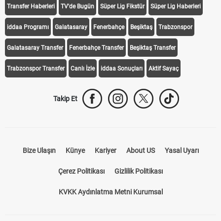
Transfer Haberleri
TV'de Bugün
Süper Lig Fikstür
Süper Lig Haberleri
iddaa Programı
Galatasaray
Fenerbahçe
Beşiktaş
Trabzonspor
Galatasaray Transfer
Fenerbahçe Transfer
Beşiktaş Transfer
Trabzonspor Transfer
Canlı İzle
iddaa Sonuçları
Aktif Sayaç
Takip Et
Bize Ulaşın
Künye
Kariyer
About US
Yasal Uyarı
Çerez Politikası
Gizlilik Politikası
KVKK Aydınlatma Metni Kurumsal