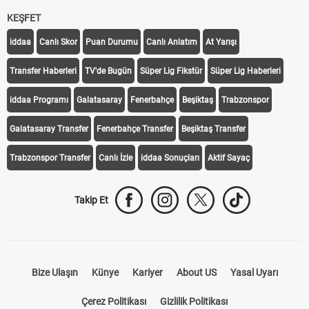
KEŞFET
iddaa
Canlı Skor
Puan Durumu
Canlı Anlatım
At Yarışı
Transfer Haberleri
TV'de Bugün
Süper Lig Fikstür
Süper Lig Haberleri
iddaa Programı
Galatasaray
Fenerbahçe
Beşiktaş
Trabzonspor
Galatasaray Transfer
Fenerbahçe Transfer
Beşiktaş Transfer
Trabzonspor Transfer
Canlı İzle
iddaa Sonuçları
Aktif Sayaç
Takip Et
Bize Ulaşın
Künye
Kariyer
About US
Yasal Uyarı
Çerez Politikası
Gizlilik Politikası