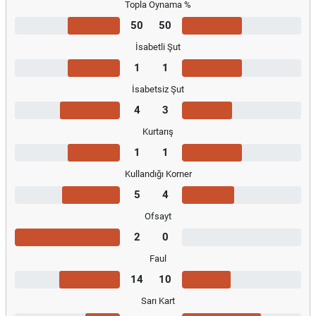
Topla Oynama %
50
50
İsabetli Şut
1
1
İsabetsiz Şut
4
3
Kurtarış
1
1
Kullandığı Korner
5
4
Ofsayt
2
0
Faul
14
10
Sarı Kart