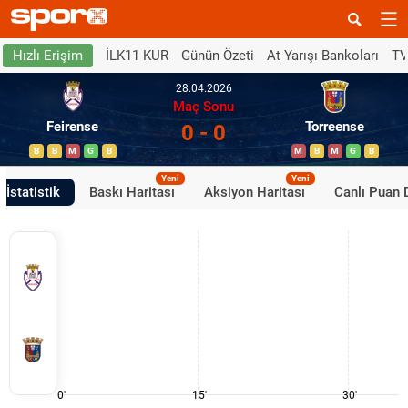
İLK11 KUR
Günün Özeti
At Yarışı Bankoları
TV
Hızlı Erişim
28.04.2026
Maç Sonu
Feirense
Torreense
0 - 0
B
B
M
G
B
M
B
M
G
B
Yeni
Yeni
İstatistik
Baskı Haritası
Aksiyon Haritası
Canlı Puan
0'
15'
30'