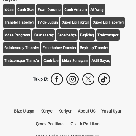
iddaa
Canlı Skor
Puan Durumu
Canlı Anlatım
At Yarışı
Transfer Haberleri
TV'de Bugün
Süper Lig Fikstür
Süper Lig Haberleri
iddaa Programı
Galatasaray
Fenerbahçe
Beşiktaş
Trabzonspor
Galatasaray Transfer
Fenerbahçe Transfer
Beşiktaş Transfer
Trabzonspor Transfer
Canlı İzle
iddaa Sonuçları
Aktif Sayaç
Takip Et
Bize Ulaşın
Künye
Kariyer
About US
Yasal Uyarı
Çerez Politikası
Gizlilik Politikası