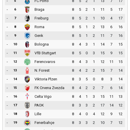
-
FC Porto
8
5
2
1
13
7
17
5
-
Braga
8
5
2
1
11
5
17
6
-
Freiburg
8
5
2
1
10
4
17
7
-
Roma
8
5
1
2
13
6
16
8
-
Genk
8
5
1
2
11
7
16
9
-
Bologna
8
4
3
1
14
7
15
10
-
VfB Stuttgart
8
5
0
3
15
9
15
11
-
Ferencvaros
8
4
3
1
12
11
15
12
-
N. Forest
8
4
2
2
15
7
14
13
-
Viktoria Plzen
8
3
5
0
8
3
14
14
-
FK Crvena Zvezda
8
4
2
2
7
6
14
15
-
Celta Vigo
8
4
1
3
15
11
13
16
-
PAOK
8
3
3
2
17
14
12
17
-
Lille
8
4
0
4
12
9
12
18
-
Fenerbahçe
8
3
3
2
10
7
12
19