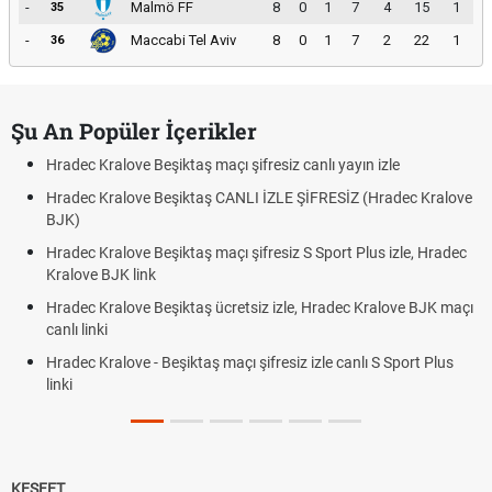
-
Malmö FF
8
0
1
7
4
15
1
35
-
Maccabi Tel Aviv
8
0
1
7
2
22
1
36
Şu An Popüler İçerikler
Hradec Kralove Beşiktaş maçı şifresiz canlı yayın izle
Hradec Kralove Beşiktaş CANLI İZLE ŞİFRESİZ (Hradec Kralove
BJK)
Hradec Kralove Beşiktaş maçı şifresiz S Sport Plus izle, Hradec
Kralove BJK link
Hradec Kralove Beşiktaş ücretsiz izle, Hradec Kralove BJK maçı
canlı linki
Hradec Kralove - Beşiktaş maçı şifresiz izle canlı S Sport Plus
linki
KEŞFET