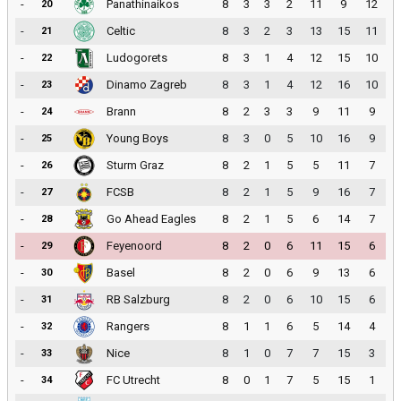
-
Panathinaikos
8
3
3
2
11
9
12
20
-
Celtic
8
3
2
3
13
15
11
21
-
Ludogorets
8
3
1
4
12
15
10
22
-
Dinamo Zagreb
8
3
1
4
12
16
10
23
-
Brann
8
2
3
3
9
11
9
24
-
Young Boys
8
3
0
5
10
16
9
25
-
Sturm Graz
8
2
1
5
5
11
7
26
-
FCSB
8
2
1
5
9
16
7
27
-
Go Ahead Eagles
8
2
1
5
6
14
7
28
-
Feyenoord
8
2
0
6
11
15
6
29
-
Basel
8
2
0
6
9
13
6
30
-
RB Salzburg
8
2
0
6
10
15
6
31
-
Rangers
8
1
1
6
5
14
4
32
-
Nice
8
1
0
7
7
15
3
33
-
FC Utrecht
8
0
1
7
5
15
1
34