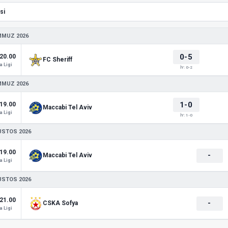
MMUZ 2026
0-5
20.00
FC Sheriff
 Ligi
İY: 0-2
MMUZ 2026
1-0
19.00
Maccabi Tel Aviv
 Ligi
İY: 1-0
USTOS 2026
19.00
-
Maccabi Tel Aviv
 Ligi
USTOS 2026
21.00
-
CSKA Sofya
 Ligi