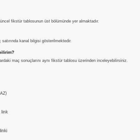
 güncel fikstür tablosunun üst bölümünde yer almaktadır.
satırında kanal bilgisi gösterilmektedir.
ilirim?
daki maç sonuçlarını aynı fikstür tablosu üzerinden inceleyebilirsiniz.
AZ)
link
inki