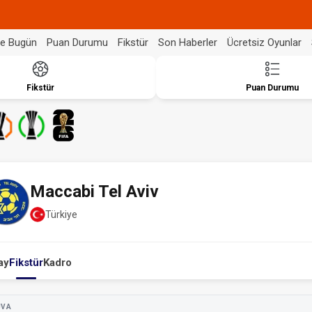
de Bugün
Puan Durumu
Fikstür
Son Haberler
Ücretsiz Oyunlar
Fikstür
Puan Durumu
Maccabi Tel Aviv
Türkiye
ay
Fikstür
Kadro
UVA