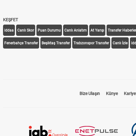
KEŞFET
iddaa
Canlı Skor
Puan Durumu
Canlı Anlatım
At Yarışı
Transfer Haberler
Fenerbahçe Transfer
Beşiktaş Transfer
Trabzonspor Transfer
Canlı İzle
id
Bize Ulaşın
Künye
Kariye