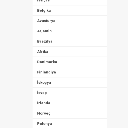
İsviçre
Belçika
Avusturya
Arjantin
Brezilya
Afrika
Danimarka
Finlandiya
İskoçya
İsveç
İrlanda
Norveç
Polonya