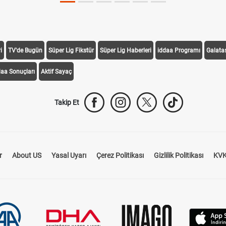
i
TV'de Bugün
Süper Lig Fikstür
Süper Lig Haberleri
iddaa Programı
Galata
daa Sonuçları
Aktif Sayaç
Takip Et
r
About US
Yasal Uyarı
Çerez Politikası
Gizlilik Politikası
KVK