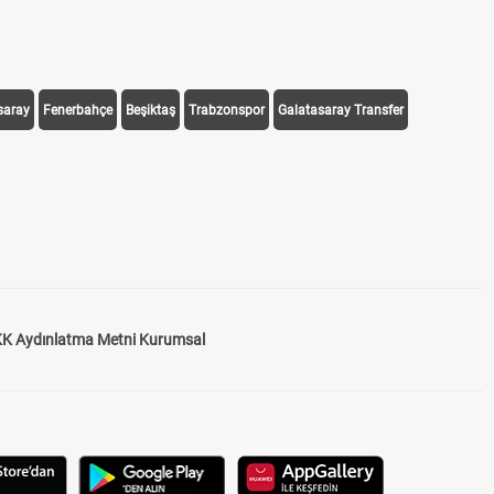
saray
Fenerbahçe
Beşiktaş
Trabzonspor
Galatasaray Transfer
K Aydınlatma Metni Kurumsal