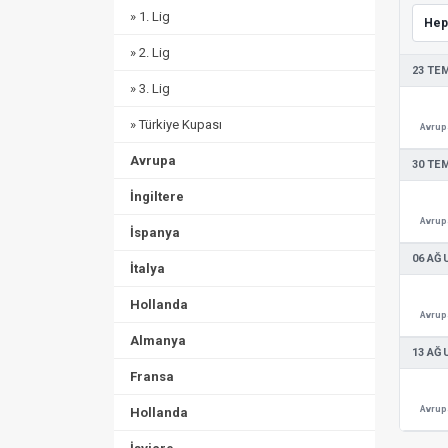
» 1. Lig
» 2. Lig
23 TE
» 3. Lig
» Türkiye Kupası
Avrupa
Avrupa
30 TE
İngiltere
Avrupa
İspanya
06 AĞ
İtalya
Hollanda
Avrupa
Almanya
13 AĞ
Fransa
Avrupa
Hollanda