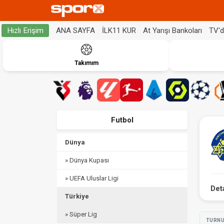
ANA SAYFA
İLK11 KUR
At Yarışı Bankoları
TV'
Hızlı Erişim
Takımım
Futbol
Dünya
» Dünya Kupası
» UEFA Uluslar Ligi
Det
Türkiye
» Süper Lig
TURN