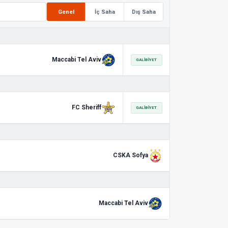
Genel
İç Saha
Dış Saha
Maccabi Tel Aviv
GALIBIYET
FC Sheriff
GALIBIYET
CSKA Sofya
Maccabi Tel Aviv