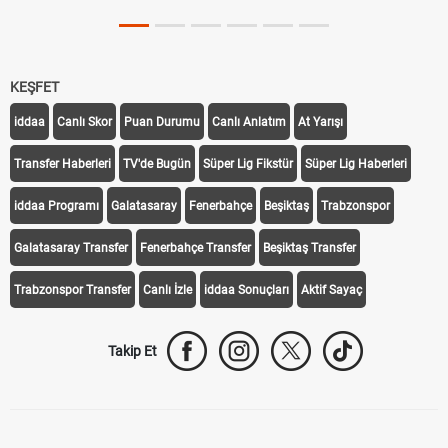
KEŞFET
iddaa
Canlı Skor
Puan Durumu
Canlı Anlatım
At Yarışı
Transfer Haberleri
TV'de Bugün
Süper Lig Fikstür
Süper Lig Haberleri
iddaa Programı
Galatasaray
Fenerbahçe
Beşiktaş
Trabzonspor
Galatasaray Transfer
Fenerbahçe Transfer
Beşiktaş Transfer
Trabzonspor Transfer
Canlı İzle
iddaa Sonuçları
Aktif Sayaç
Takip Et