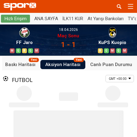
ANA SAYFA
İLK11 KUR
At Yarışı Bankoları
TV'
Hızlı Erişim
18.04.2026
Maç Sonu
FF Jaro
KuPS Kuopio
1 - 1
M
G
B
G
M
B
G
M
G
M
Yeni
Yeni
Baskı Haritası
Aksiyon Haritası
Canlı Puan Durumu
FUTBOL
GMT +00:00