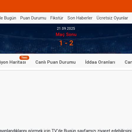
de Bugün
Puan Durumu
Fikstür
Son Haberler
Ücretsiz Oyunlar
21.09.2025
Maç Sonu
1 - 2
Yeni
iyon Haritası
Canlı Puan Durumu
İddaa Oranları
Can
ınlandıklarını görmek için TV'de Bugün sayfamızı ziyaret edebilirsini