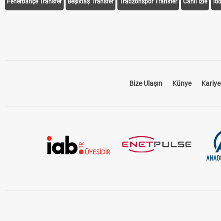
Fenerbahçe Transfer
Beşiktaş Transfer
Trabzonspor Transfer
Canlı İzle
id
Bize Ulaşın
Künye
Kariye