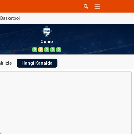
Basketbol
Como
G
B
G
G
G
lı İzle
Hangi Kanalda
z.