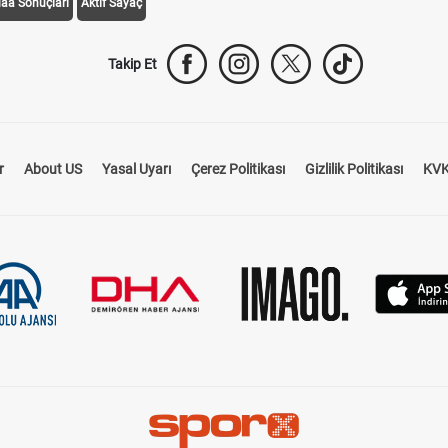
daa Sonuçları
Aktif Sayaç
Takip Et
r
About US
Yasal Uyarı
Çerez Politikası
Gizlilik Politikası
KVK