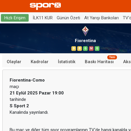
İLK11 KUR
Günün Özeti
At Yarışı Bankoları
TV'
Hızlı Erişim
Fiorentina
B
B
G
M
G
Yeni
Olaylar
Kadrolar
İstatistik
Baskı Haritası
Aks
Fiorentina-Como
maçı
21 Eylül 2025 Pazar 19:00
tarihinde
S Sport 2
Kanalında yayınlandı.
Bu maç ve diğer tüm spor programlarının TV'de hangi kanalda yay