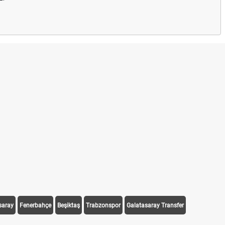
saray
Fenerbahçe
Beşiktaş
Trabzonspor
Galatasaray Transfer