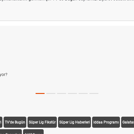
yor?
i
TV'de Bugün
Süper Lig Fikstür
Süper Lig Haberleri
iddaa Programı
Galata