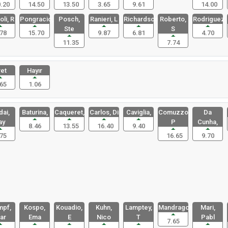
.20
14.50
13.50
3.65
9.61
14.00
li, R
Pongracic,
Posch,
Ranieri, L
Richardson
Roberto,
Rodriguez
Ste
S
78
15.70
9.87
6.81
4.70
11.35
7.74
et
Hayır
65
1.06
ai,
Baturina,
Caqueret,
Carlos, Di
Caviglia,
Comuzzo,
Da
ay
P
Cunha,
8.46
13.55
16.40
9.40
75
16.65
9.70
pf,
Kospo,
Kouadio,
Kuhn,
Lamptey,
Mandragora
Mari,
ar
Ema
E
Nico
T
Pabl
7.65