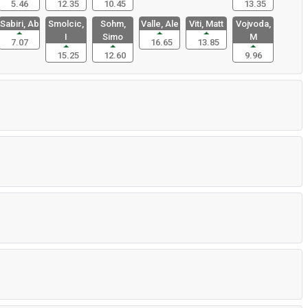
5.46
12.35
10.45
13.35
Sabiri, Ab
Smolcic,
Sohm,
Valle, Ale
Viti, Matt
Vojvoda,
I
Simo
M
7.07
16.65
13.85
15.25
12.60
9.96