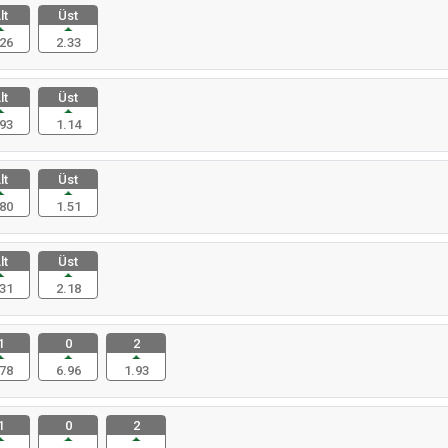
lt
Üst
26
2.33
lt
Üst
93
1.14
lt
Üst
80
1.51
lt
Üst
31
2.18
1
0
2
78
6.96
1.93
1
0
2