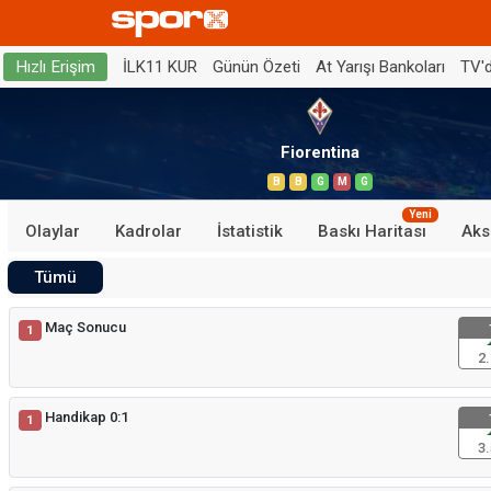
İLK11 KUR
Günün Özeti
At Yarışı Bankoları
TV'
Hızlı Erişim
Fiorentina
B
B
G
M
G
Yeni
Olaylar
Kadrolar
İstatistik
Baskı Haritası
Aks
Tümü
Maç Sonucu
1
2.
Handikap 0:1
1
3.