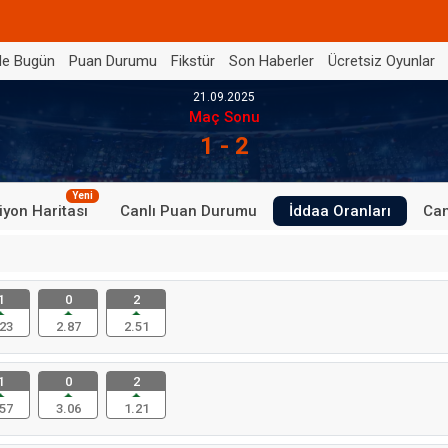
de Bugün
Puan Durumu
Fikstür
Son Haberler
Ücretsiz Oyunlar
21.09.2025
Maç Sonu
1 - 2
Yeni
iyon Haritası
Canlı Puan Durumu
İddaa Oranları
Can
1
0
2
23
2.87
2.51
1
0
2
57
3.06
1.21