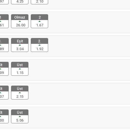
97
4.25
2.10
1
Olmaz
2
61
26.00
1.67
.
Eşit
2.
89
3.04
1.92
lt
Üst
09
1.15
lt
Üst
37
2.15
lt
Üst
00
5.06