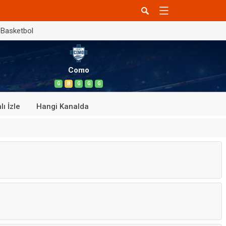
Basketbol
Como
G
B
G
G
G
lı İzle
Hangi Kanalda