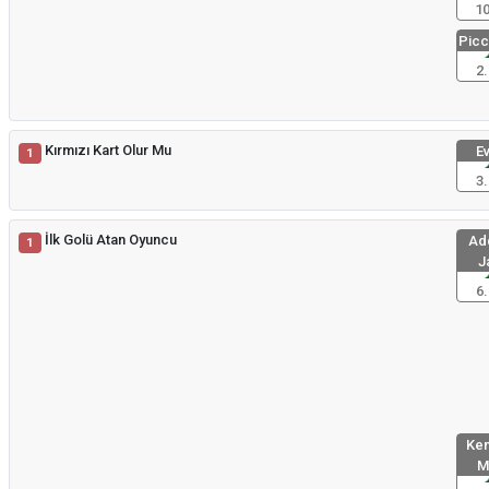
10
Picco
2.
Kırmızı Kart Olur Mu
Ev
1
3.
İlk Golü Atan Oyuncu
Add
1
J
6.
Kem
M