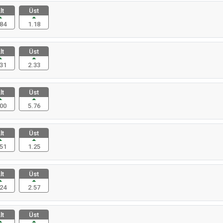
lt
Üst
84
1.18
lt
Üst
31
2.33
lt
Üst
00
5.76
lt
Üst
51
1.25
lt
Üst
24
2.57
lt
Üst