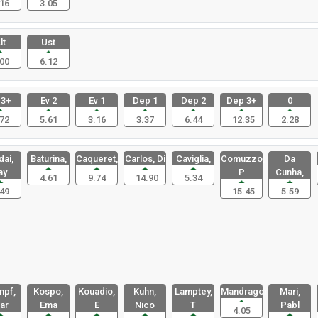
16
3.05
lt
Üst
00
6.12
 3+
Ev 2
Ev 1
Dep 1
Dep 2
Dep 3+
0
72
5.61
3.16
3.37
6.44
12.35
2.28
ai,
Baturina,
Caqueret,
Carlos, Di
Caviglia,
Comuzzo,
Da
ay
P
Cunha,
4.61
9.74
14.90
5.34
49
15.45
5.59
pf,
Kospo,
Kouadio,
Kuhn,
Lamptey,
Mandragora
Mari,
ar
Ema
E
Nico
T
Pabl
4.05