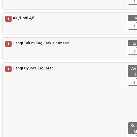
1.
Altı/Üstü 4,5
A
1
1.
Hangi Takım Kaç Farkla Kazanır
Ev
1
9.
Hangi Oyuncu Gol Atar
Add
1
J
3.
Kem
M