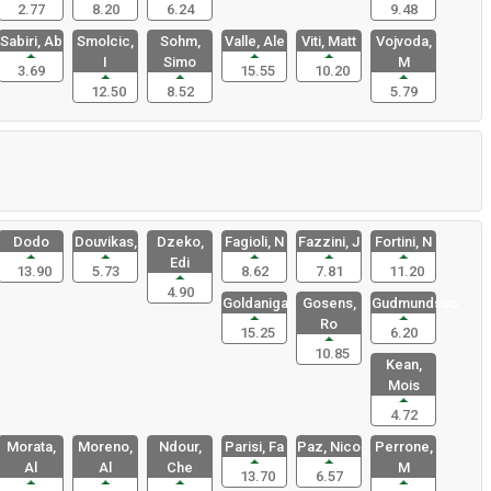
2.77
8.20
6.24
9.48
Sabiri, Ab
Smolcic,
Sohm,
Valle, Ale
Viti, Matt
Vojvoda,
I
Simo
M
3.69
15.55
10.20
12.50
8.52
5.79
Dodo
Douvikas,
Dzeko,
Fagioli, N
Fazzini, J
Fortini, N
Edi
13.90
5.73
8.62
7.81
11.20
4.90
Goldaniga,
Gosens,
Gudmundsso
Ro
15.25
6.20
10.85
Kean,
Mois
4.72
Morata,
Moreno,
Ndour,
Parisi, Fa
Paz, Nico
Perrone,
Al
Al
Che
M
13.70
6.57