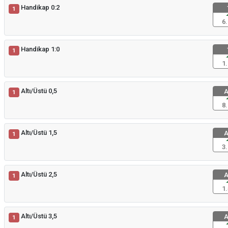
Handikap 0:2
1
6.
Handikap 1:0
1
1.
Altı/Üstü 0,5
A
1
8.
Altı/Üstü 1,5
A
1
3.
Altı/Üstü 2,5
A
1
1.
Altı/Üstü 3,5
A
1