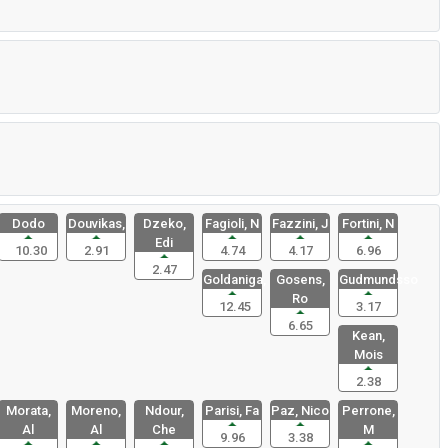
Dodo
Douvikas,
Dzeko,
Fagioli, N
Fazzini, J
Fortini, N
Edi
10.30
2.91
4.74
4.17
6.96
2.47
Goldaniga,
Gosens,
Gudmundsso
Ro
12.45
3.17
6.65
Kean,
Mois
2.38
Morata,
Moreno,
Ndour,
Parisi, Fa
Paz, Nico
Perrone,
Al
Al
Che
M
9.96
3.38