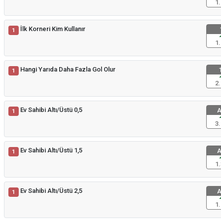
1.
İlk Korneri Kim Kullanır
1
1.
Hangi Yarıda Daha Fazla Gol Olur
1
1
2.
Ev Sahibi Altı/Üstü 0,5
A
1
3.
Ev Sahibi Altı/Üstü 1,5
A
1
1.
Ev Sahibi Altı/Üstü 2,5
A
1
1.