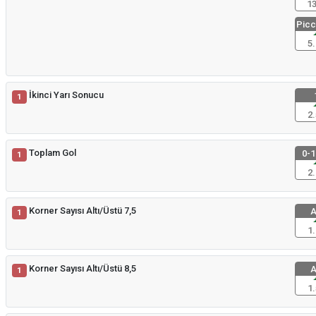
13
Picco
5.
İkinci Yarı Sonucu
1
2.
Toplam Gol
0-1
1
2.
Korner Sayısı Altı/Üstü 7,5
A
1
1.
Korner Sayısı Altı/Üstü 8,5
A
1
1.