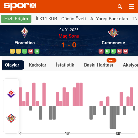
İLK11 KUR
Günün Özeti
At Yarışı Bankoları
TV
Hızlı Erişim
04.01.2026
Maç Sonu
Fiorentina
Cremonese
1 - 0
B
B
G
M
G
M
G
G
M
M
Yeni
Olaylar
Kadrolar
İstatistik
Baskı Haritası
Aksiyon
0'
15'
30'