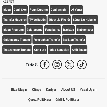
KEŞFET
iddaa
Canlı Skor
Puan Durumu
Canlı Anlatım
At Yarışı
Transfer Haberleri
TV'de Bugün
Süper Lig Fikstür
Süper Lig Haberleri
iddaa Programı
Galatasaray
Fenerbahçe
Beşiktaş
Trabzonspor
Galatasaray Transfer
Fenerbahçe Transfer
Beşiktaş Transfer
Trabzonspor Transfer
Canlı İzle
iddaa Sonuçları
Aktif Sayaç
Takip Et
Bize Ulaşın
Künye
Kariyer
About US
Yasal Uyarı
Çerez Politikası
Gizlilik Politikası