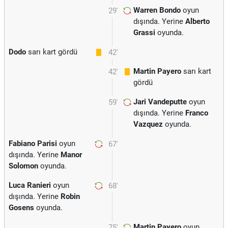
Warren Bondo
oyun
29'
dışında. Yerine
Alberto
Grassi
oyunda.
Dodo
sarı kart gördü
42'
Martin Payero
sarı kart
42'
gördü
Jari Vandeputte
oyun
59'
dışında. Yerine
Franco
Vazquez
oyunda.
Fabiano Parisi
oyun
67'
dışında. Yerine
Manor
Solomon
oyunda.
Luca Ranieri
oyun
68'
dışında. Yerine
Robin
Gosens
oyunda.
Martin Payero
oyun
75'