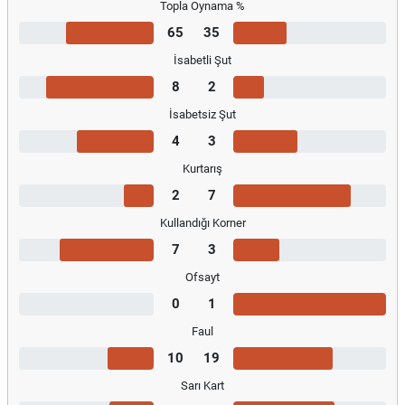
Topla Oynama %
65
35
İsabetli Şut
8
2
İsabetsiz Şut
4
3
Kurtarış
2
7
Kullandığı Korner
7
3
Ofsayt
0
1
Faul
10
19
Sarı Kart