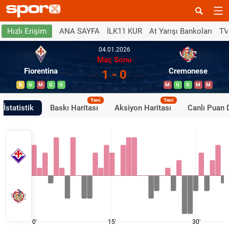
ANA SAYFA
İLK11 KUR
At Yarışı Bankoları
TV
Hızlı Erişim
04.01.2026
Maç Sonu
Fiorentina
Cremonese
1 - 0
B
G
M
G
G
M
G
G
M
M
Yeni
Yeni
İstatistik
Baskı Haritası
Aksiyon Haritası
Canlı Puan
0'
15'
30'