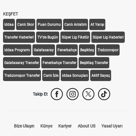
KEŞFET
iddaa
Canlı Skor
Puan Durumu
Canlı Anlatım
At Yarışı
Transfer Haberleri
TV'de Bugün
Süper Lig Fikstür
Süper Lig Haberleri
iddaa Programı
Galatasaray
Fenerbahçe
Beşiktaş
Trabzonspor
Galatasaray Transfer
Fenerbahçe Transfer
Beşiktaş Transfer
Trabzonspor Transfer
Canlı İzle
iddaa Sonuçları
Aktif Sayaç
Takip Et
Bize Ulaşın
Künye
Kariyer
About US
Yasal Uyarı