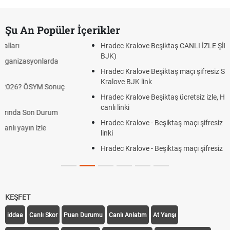
Şu An Popüler İçerikler
Hradec Kralove Beşiktaş CANLI İZLE ŞİFRESİZ (Hradec Kralov
BJK)
Hradec Kralove Beşiktaş maçı şifresiz S Sport Plus izle, Hrade
Kralove BJK link
Hradec Kralove Beşiktaş ücretsiz izle, Hradec Kralove BJK ma
canlı linki
Hradec Kralove - Beşiktaş maçı şifresiz izle canlı S Sport Plus
linki
Hradec Kralove - Beşiktaş maçı şifresiz izle canlı tv100 linki
KEŞFET
iddaa
Canlı Skor
Puan Durumu
Canlı Anlatım
At Yarışı