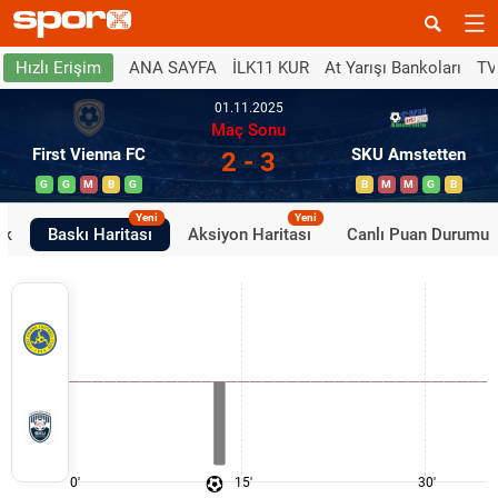
ANA SAYFA
İLK11 KUR
At Yarışı Bankoları
TV
Hızlı Erişim
01.11.2025
Maç Sonu
First Vienna FC
SKU Amstetten
2 - 3
G
G
M
B
G
B
M
M
G
B
Yeni
Yeni
ik
Baskı Haritası
Aksiyon Haritası
Canlı Puan Durumu
0'
15'
30'