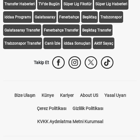
Transfer Haberleri
TV'de Bugün
Süper Lig Fikstür
Süper Lig Haberleri
iddaa Programı
Galatasaray
Fenerbahçe
Beşiktaş
Trabzonspor
Galatasaray Transfer
Fenerbahçe Transfer
Beşiktaş Transfer
Trabzonspor Transfer
Canlı İzle
iddaa Sonuçları
Aktif Sayaç
Takip Et
Bize Ulaşın
Künye
Kariyer
About US
Yasal Uyarı
Çerez Politikası
Gizlilik Politikası
KVKK Aydınlatma Metni Kurumsal